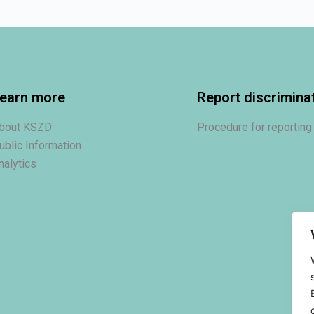
earn more
Report discrimina
bout KSZD
Procedure for reporting
ublic Information
nalytics