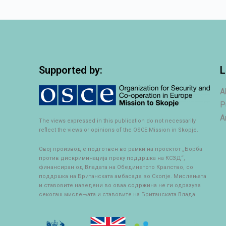
Supported by:
L
A
P
A
The views expressed in this publication do not necessarily
reflect the views or opinions of the OSCE Mission in Skopje.
Овој производ е подготвен во рамки на проектот „Борба
против дискриминација преку поддршка на КСЗД“,
финансиран од Владата на Обединетото Кралство, со
поддршка на Британската амбасада во Скопје. Мислењата
и ставовите наведени во оваа содржина не ги одразува
секогаш мислењата и ставовите на Британската Влада.