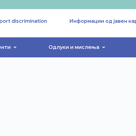
port discrimination
Информации од јавен ка
енти
Одлуки и мислења