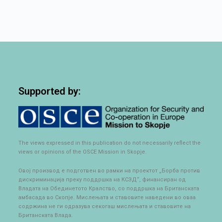
Supported by:
The views expressed in this publication do not necessarily reflect the
views or opinions of the OSCE Mission in Skopje.
Овој производ е подготвен во рамки на проектот „Борба против
дискриминација преку поддршка на КСЗД“, финансиран од
Владата на Обединетото Кралство, со поддршка на Британската
амбасада во Скопје. Мислењата и ставовите наведени во оваа
содржина не ги одразува секогаш мислењата и ставовите на
Британската Влада.