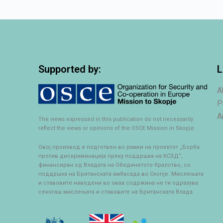
Supported by:
L
A
P
A
The views expressed in this publication do not necessarily
reflect the views or opinions of the OSCE Mission in Skopje.
Овој производ е подготвен во рамки на проектот „Борба
против дискриминација преку поддршка на КСЗД“,
финансиран од Владата на Обединетото Кралство, со
поддршка на Британската амбасада во Скопје. Мислењата
и ставовите наведени во оваа содржина не ги одразува
секогаш мислењата и ставовите на Британската Влада.