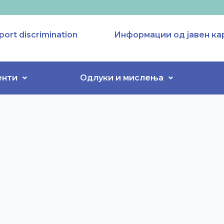
port discrimination
Информации од јавен ка
енти
Одлуки и мислења