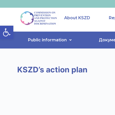
S
k
About KSZD
Re
i
Open toolbar
p
t
o
Public information
Докум
c
o
n
t
KSZD’s action plan
e
n
t