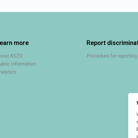
earn more
Report discrimina
bout KSZD
Procedure for reporting
ublic Information
nalytics