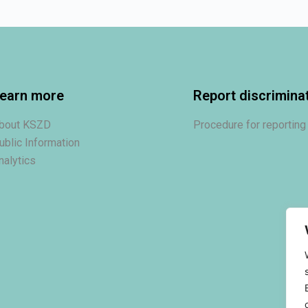
earn more
Report discrimina
bout KSZD
Procedure for reporting
ublic Information
nalytics