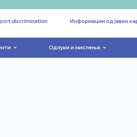
port discrimination
Информации од јавен ка
енти
Одлуки и мислења