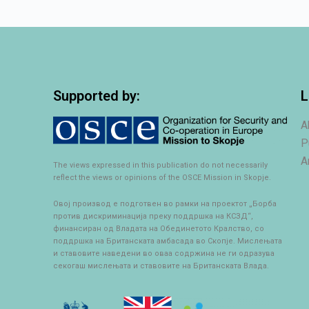
Supported by:
L
A
P
A
The views expressed in this publication do not necessarily
reflect the views or opinions of the OSCE Mission in Skopje.
Овој производ е подготвен во рамки на проектот „Борба
против дискриминација преку поддршка на КСЗД“,
финансиран од Владата на Обединетото Кралство, со
поддршка на Британската амбасада во Скопје. Мислењата
и ставовите наведени во оваа содржина не ги одразува
секогаш мислењата и ставовите на Британската Влада.