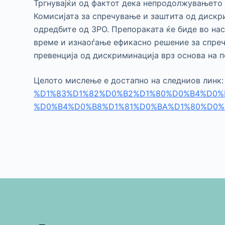
Тргнувајќи од фактот дека непродолжувањето 
Комисијата за спречување и заштита од дискр
одредбите од ЗРО. Препораката ќе биде во нас
време и изнаоѓање ефикасно решение за спреч
превенција од дискриминација врз основа на по
Целото мислење е достапно на следниов линк
%D1%83%D1%82%D0%B2%D1%80%D0%B4%D0%
%D0%B4%D0%B8%D1%81%D0%BA%D1%80%D0%