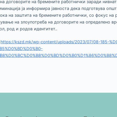
на договорите на бремените работнички заради нивнат
иминација ја информира јавноста дека подготвува опш
ока на заштита на бремените работнички, со фокус на
ување на злоупотреба на договорите на определено вр
л, род и родов идентитет..
:
https://kszd.mk/wp-content/uploads/2023/07/08-185-%
B5%D0%BD%D0%B0-
B8%D0%BC%D0%B8%D0%BD%D0%B0%D1%86%D0%B8%D1