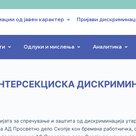
ации од јавен карактер
Пријави дискриминац
ти
Одлуки и мислења
Аналитика
НТЕРСЕКЦИСКА ДИСКРИМИН
исијата за спречување и заштита од дискриминација ут
на АД Просветно дело Скопје кон бремена работничка,