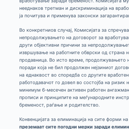
вработување заради бременост. Комисијата му
нееднаков третман и дискриминација на врабо
ја почитува и применува законски загарантира
Во конкретниов случај, Комисијата за спречу
непродолжувањето на договорот за вработува
други објективни причини за непродолжувањет
извршување на работните обврски од страна н
продавница. Во исто време, продолжувањето н
поради која не бил продолжен нејзиниот догов
на еднаквост во споредба со другите вработен
работодавачот го довел во состојба на ризик 
минимум 6-месечен активен работен ангажман 
прописи и принципите на меѓународните инстр
бременост, раѓање и родителство.
Конвенцијата за елиминација на сите форми н
преземаат сите погодни мерки заради елимин