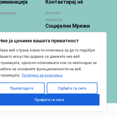
риминација
Контактирај нè
јавување
Контакт
Новости
Социјални Мрежи
Ние ја цениме вашата приватност
Оваа веб страна користи колачиња за да го подобри
Вашето искуство додека се движите низ веб
страницата, односно колачињата кои се неопходни за
работа на основните функционалности на веб
страницата.
Политика за колачиња
Прилагодете
Одбијте ги сите
Прифати ги сите
Политика за колачиња