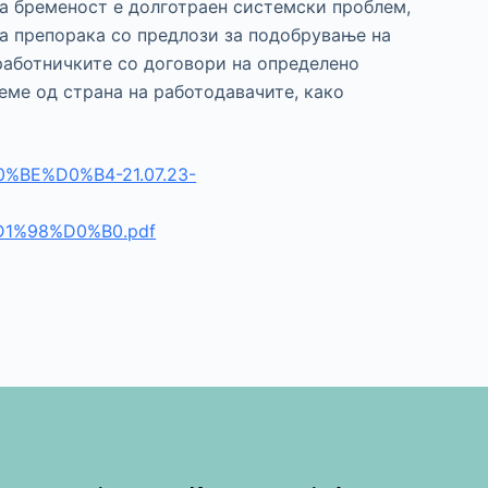
а бременост е долготраен системски проблем,
та препорака со предлози за подобрување на
 работничките со договори на определено
еме од страна на работодавачите, како
D0%BE%D0%B4-21.07.23-
%98%D0%B0.pdf