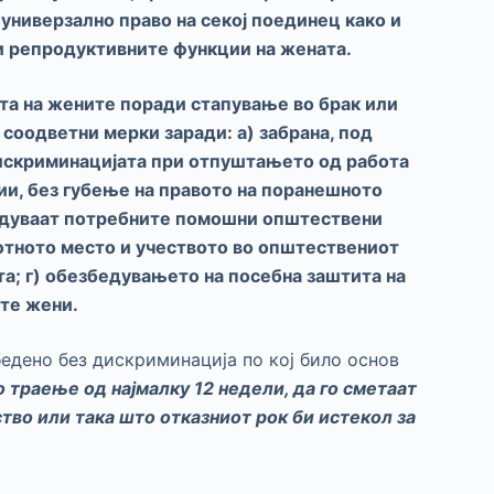
 универзално право на секој поединец како и
 и репродуктивните функции на жената.
та на жените поради стапување во брак или
соодветни мерки заради: а) забрана, под
дискриминацијата при отпуштањето од работа
ии, без губење на правото на поранешното
бедуваат потребните помошни општествени
ботното место и учеството во општествениот
та; г) обезбедувањето на посебна заштита на
ите жени
.
едено без дискриминација по кој било основ
 траење од најмалку 12 недели, да го сметаат
тво или така што отказниот рок би истекол за