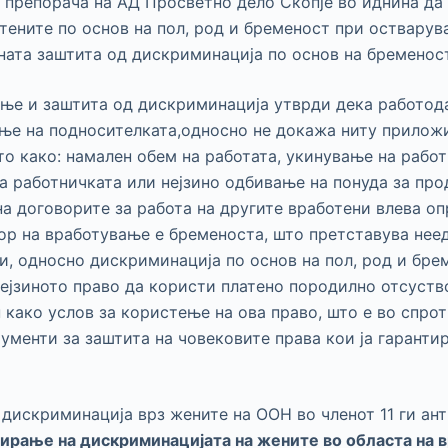
 препорача на АД Просветно дело Скопје во иднина да
тените по основ на пол, род и бременост при остварув
ната заштита од дискриминација по основ на бременост
вање и заштита од дискриминација утврди дека работод
ње на подносителката,односно не докажа ниту приложи
о како: намален обем на работата, укинување на работ
а работничката или нејзино одбивање на понуда за про
а договорите за работа на другите вработени влева о
ор на вработување е бременоста, што претставува нее
и, односно дискриминација по основ на пол, род и бре
нејзиното право да користи платено породилно отсуство
како услов за користење на ова право, што е во спрот
ументи за заштита на човековите права кои ја гаранти
а дискриминација врз жените на ООН во членот 11 ги а
ирање на дискриминацијата на жените во областа на в