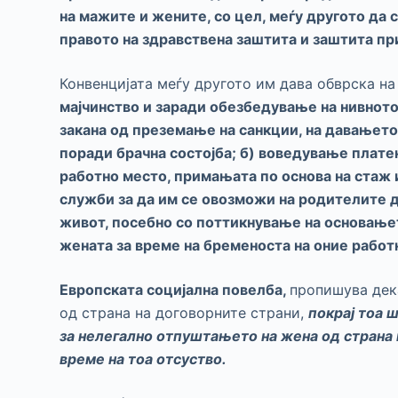
на мажите и жените, со цел, меѓу другото да 
правото на здравствена заштита и заштита пр
Конвенцијата меѓу другото им дава обврска на
мајчинство и заради обезбедување на нивното
закана од преземање на санкции, на давањет
поради брачна состојба; б) воведување плате
работно место, примањата по основа на стаж
служби за да им се овозможи на родителите д
живот, посебно со поттикнување на основањет
жената за време на бременоста на оние работ
Европската социјална повелба,
пропишува дек
од страна на договорните страни,
покрај тоа 
за нелегално отпуштањето на жена од страна 
време на тоа отсуство
.