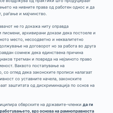
 се воздржува од практики што продуцираат
ањето на нивните права од работен однос и да
, раѓање и мајчинство.
авачот не го докажа ниту оправда
 писмени, архивирани докази дека постоеле и
ното место, несоодветно и неквалитетно
должување на договорот но за работа во друга
правдан сомнеж дека единствена причина
днаков третман и повреда на нејзиното право
меност. Ваквото постапување на
, со оглед дека законските прописи налагаат
ивност со уставните начела, законските
раат заштитата од дискриминација по основ на
нтиципира обврските на државите-членки
да ги
работувањето, врз основа на рамноправноста