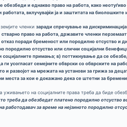
се обезбеди и еднакво право на работа, како неотуѓиво
и работата
, вклучувајќи ја и заштитата на биолошките
 земјите членки
з
аради спречување на дискриминација
 стварно право на работа, државите членки перземаат 
о отказ поради бременост или породилно отсуство и 
но породилно отсуство или слични социјални бенефиц
 и социјалните примања; в) поттикнување да се обез
а ги усогласат семејните обврски со обврските на ра
о и развојот на мрежата на установи за грижа за деца
ни места за кои е докажано дека се штетни за бремен
а уживањето на социјалните права треба да биде обезб
што треба да обезбедат платено породилно отсуство во
на работодавач за време на нејзиното породилно отсус