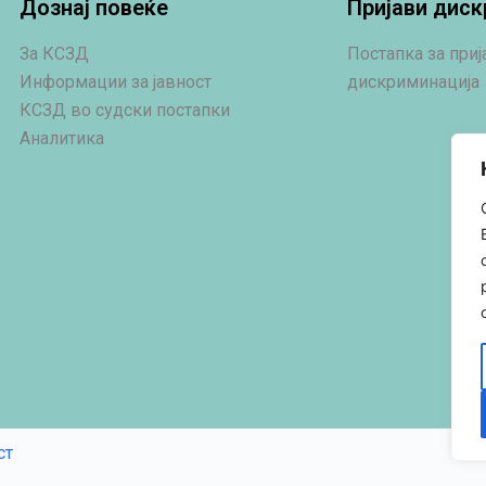
Дознај повеќе
Пријави диск
За КСЗД
Постапка за при
Информации за јавност
дискриминација
КСЗД во судски постапки
Аналитика
ст