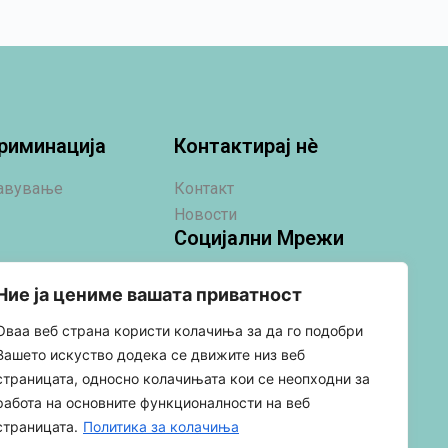
риминација
Контактирај нè
јавување
Контакт
Новости
Социјални Мрежи
Ние ја цениме вашата приватност
Оваа веб страна користи колачиња за да го подобри
Вашето искуство додека се движите низ веб
страницата, односно колачињата кои се неопходни за
работа на основните функционалности на веб
страницата.
Политика за колачиња