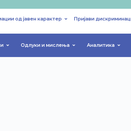
ации од јавен карактер
Пријави дискриминац
ти
Одлуки и мислења
Аналитика
и