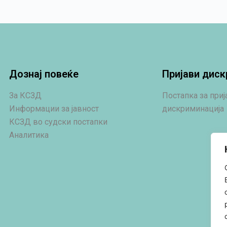
Дознај повеќе
Пријави диск
За КСЗД
Постапка за при
Информации за јавност
дискриминација
КСЗД во судски постапки
Аналитика