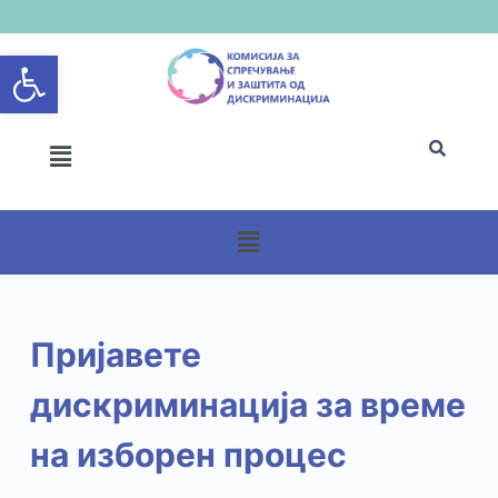
S
Open toolbar
k
i
p
t
o
c
o
n
t
e
n
Пријавете
t
дискриминација за време
на изборен процес