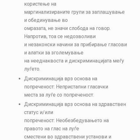
користење на
маргинализираните групи за заплашување
и обединување во
омразата, не значи слобода на говор.
Напротив, тоа се недозволиви
и незаконски начини за прибирање гласови
и алатки за зголемување
на нееднаквоста и дискриминацијата меѓу
луѓето.
Дискриминација врз основа на
попреченост: Непристапни гласачки
места за луѓе со попреченост.
Дискриминација врз основа на здравствен
статус и/или
попреченост: Необезбедувањето на
правото на глас на луѓе
сместени во здравствени установи и