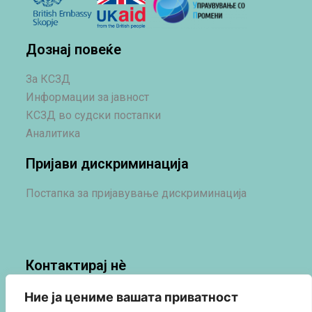
Дознај повеќе
За КСЗД
Информации за јавност
КСЗД во судски постапки
Аналитика
Пријави дискриминација
Постапка за пријавување дискриминација
Контактирај нè
Контакт
Ние ја цениме вашата приватност