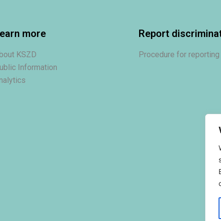
earn more
Report discrimina
bout KSZD
Procedure for reporting
ublic Information
nalytics