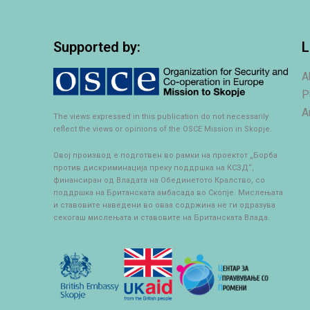
Supported by:
L
A
P
A
The views expressed in this publication do not necessarily
reflect the views or opinions of the OSCE Mission in Skopje.
Овој производ е подготвен во рамки на проектот „Борба
против дискриминација преку поддршка на КСЗД“,
финансиран од Владата на Обединетото Кралство, со
поддршка на Британската амбасада во Скопје. Мислењата
и ставовите наведени во оваа содржина не ги одразува
секогаш мислењата и ставовите на Британската Влада.