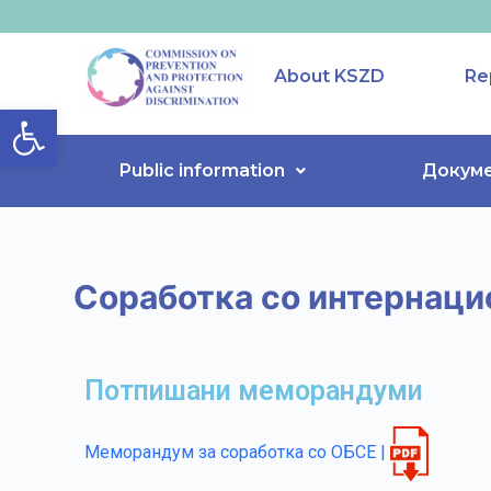
S
k
About KSZD
Re
i
Open toolbar
p
t
o
Public information
Докум
c
o
n
t
Соработка со интернаци
e
n
t
Потпишани меморандуми
Меморандум за соработка со ОБСЕ |