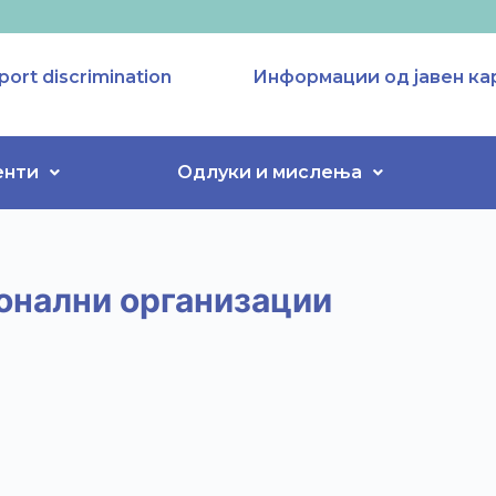
port discrimination
Информации од јавен ка
енти
Одлуки и мислења
онални организации