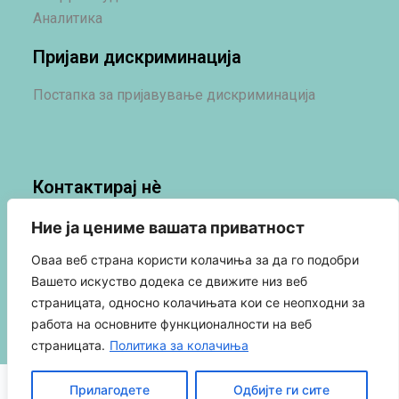
Аналитика
Пријави дискриминација
Постапка за пријавување дискриминација
Контактирај нè
Контакт
Ние ја цениме вашата приватност
Новости
Оваа веб страна користи колачиња за да го подобри
Социјални Мрежи
Вашето искуство додека се движите низ веб
страницата, односно колачињата кои се неопходни за
работа на основните функционалности на веб
страницата.
Политика за колачиња
Политика за приватност
Прилагодете
Одбијте ги сите