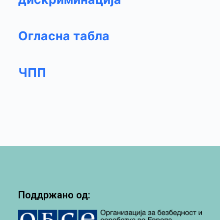
Огласна табла
ЧПП
Поддржано од: