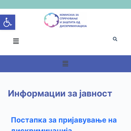
S
Open toolbar
k
i
p
t
o
c
o
n
t
e
n
Информации за јавност
t
Постапка за пријавување на
дискриминација