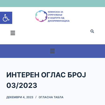
S
Open toolbar
k
i
p
t
o
c
o
n
t
e
n
ИНТЕРЕН ОГЛАС БРОЈ
t
03/2023
ДЕКЕМВРИ 4, 2023
ОГЛАСНА ТАБЛА