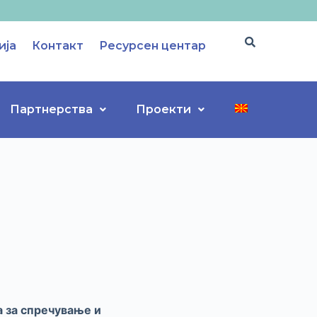
ија
Контакт
Ресурсен центар
Партнерства
Проекти
а за спречување и