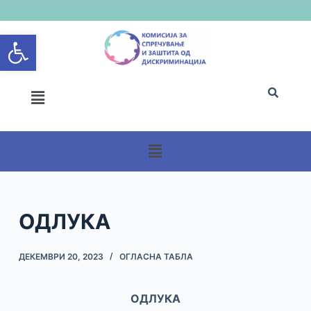
S
Open toolbar
k
i
p
t
o
c
o
n
t
e
n
ОДЛУКА
t
ДЕКЕМВРИ 20, 2023
ОГЛАСНА ТАБЛА
ОДЛУКА