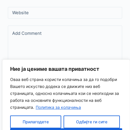
Website
Add Comment
Ние ја цениме вашата приватност
Оваа веб страна користи колачиња за да го подобри
Save my name, email, and website in this browser for the
Вашето искуство додека се движите низ веб
страницата, односно колачињата кои се неопходни за
next time I comment.
работа на основните функционалности на веб
страницата.
Политика за колачиња
Испрати коментар
Прилагодете
Одбијте ги сите