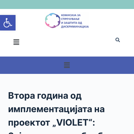
S
Open toolbar
k
i
p
t
o
c
o
n
t
e
n
Втора година од
t
имплементацијата на
проектот „VIOLET“: