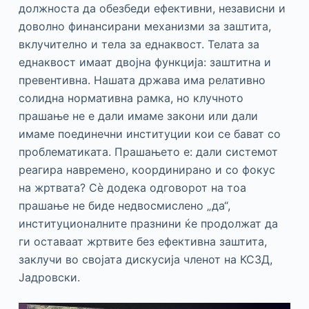
должноста да обезбеди ефективни, независни и
доволно финансирани механизми за заштита,
вклучително и тела за еднаквост. Телата за
еднаквост имаат двојна функција: заштитна и
превентивна. Нашата држава има релативно
солидна нормативна рамка, но клучното
прашање не е дали имаме закони или дали
имаме поединечни институции кои се бават со
проблематиката. Прашањето е: дали системот
реагира навремено, координирано и со фокус
на жртвата? Сè додека одговорот на тоа
прашање не биде недвосмислено „да“,
институционалните празнини ќе продолжат да
ги оставаат жртвите без ефективна заштита,
заклучи во својата дискусија членот на КСЗД,
Јадровски.