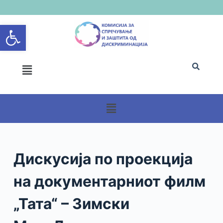
S
Open toolbar
k
i
p
t
o
c
o
n
t
e
n
Дискусија по проекција
t
на документарниот филм
„Тата“ – Зимски