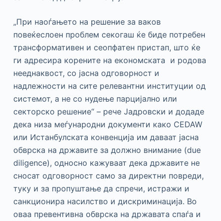
„При наоѓањето на решение за ваков
повеќеслоен проблем секогаш ќе биде потребен
трансформативен и сеопфатен пристап, што ќе
ги адресира корените на економската и родова
нееднаквост, со јасна одговорност и
надлежности на сите релевантни институции од
системот, а не со нудење парцијално или
секторско решение“ – рече Јадровски и додаде
дека низа меѓународни документи како CEDAW
или Истанбулската конвенција им даваат јасна
обврска на државите за должно внимание (due
diligence), односно кажуваат дека државите не
сносат одговорност само за директни повреди,
туку и за пропуштање да спречи, истражи и
санкционира насилство и дискриминација. Во
оваа превентивна обврска на државата спаѓа и