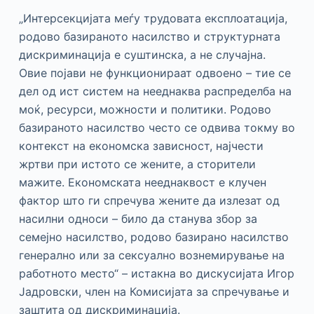
„Интерсекцијата меѓу трудовата експлоатација,
родово базираното насилство и структурната
дискриминација е суштинска, а не случајна.
Овие појави не функционираат одвоено – тие се
дел од ист систем на нееднаква распределба на
моќ, ресурси, можности и политики. Родово
базираното насилство често се одвива токму во
контекст на економска зависност, најчести
жртви при истото се жените, а сторители
мажите. Економската нееднаквост е клучен
фактор што ги спречува жените да излезат од
насилни односи – било да станува збор за
семејно насилство, родово базирано насилство
генерално или за сексуално вознемирување на
работното место“ – истакна во дискусијата Игор
Јадровски, член на Комисијата за спречување и
заштита од дискриминација.