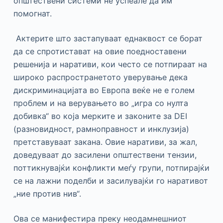
општествени системи не успеале да им
помогнат.
Актерите што застапуваат еднаквост се борат
да се спротистават на овие поедноставени
решенија и наративи, кои често се потпираат на
широко распространетото уверување дека
дискриминацијата во Европа веќе не е голем
проблем и на верувањето во „игра со нулта
добивка“ во која мерките и законите за DEI
(разновидност, рамноправност и инклузија)
претставуваат закана. Овие наративи, за жал,
доведуваат до засилени општествени тензии,
поттикнувајќи конфликти меѓу групи, потпирајќи
се на лажни поделби и засилувајќи го наративот
„ние против нив“.
Ова се манифестира преку неодамнешниот