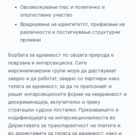
Овозможување глас и политичко и
општествено учество
Вреднување на идентитетот, прифаќање на
различноста и постигнување структурни
промени
Борбата за еднаквост по својата природа е
поврзана и интерсекциска. Сите
маргинализирани групи мора да дејствуваат
заедно и да работат, заедно со партнери како
телата за еднаквост, за да ги препознаат и
решат интерсекциските форми на нееднаквост и
дискриминација, вклучително и преку
стратешки судски постапки. Признавањето и
кодификацијата на интерсекционалноста во
Директивата за транспарентност на платите и
во директивите за телата за еднаквост, како и