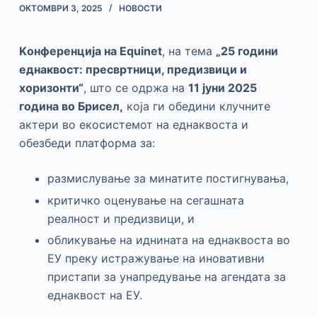
ОКТОМВРИ 3, 2025
НОВОСТИ
Kонференција на Equinet
, на тема
„25 години
еднаквост: пресвртници, предизвици и
хоризонти“
, што се одржа на
11 јуни 2025
година во Брисел,
која ги обедини клучните
актери во екосистемот на еднаквоста и
обезбеди платформа за:
размислување за минатите постигнувања,
критичко оценување на сегашната
реалност и предизвици, и
обликување на иднината на еднаквоста во
ЕУ преку истражување на иновативни
пристапи за унапредување на агендата за
еднаквост на ЕУ.