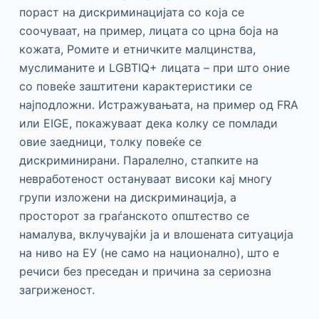
пораст на дискриминацијата со која се
соочуваат, на пример, лицата со црна боја на
кожата, Ромите и етничките малцинства,
муслиманите и LGBTIQ+ лицата – при што оние
со повеќе заштитени карактеристики се
најподложни. Истражувањата, на пример од FRA
или EIGE, покажуваат дека колку се помлади
овие заедници, толку повеќе се
дискриминирани. Паралелно, стапките на
невработеност остануваат високи кај многу
групи изложени на дискриминација, а
просторот за граѓанското општество се
намалува, вклучувајќи ја и влошената ситуација
на ниво на ЕУ (не само на национално), што е
речиси без преседан и причина за сериозна
загриженост.