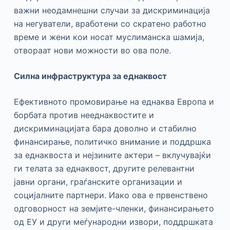
важни неодамнешни случаи за дискриминација
на негуватели, вработени со скратено работно
време и жени кои носат муслиманска шамија,
отвораат нови можности во ова поле.
Силна инфраструктура за еднаквост
Ефективното промовирање на еднаква Европа и
борбата против нееднаквостите и
дискриминацијата бара доволно и стабилно
финансирање, политичко внимание и поддршка
за еднаквоста и нејзините актери – вклучувајќи
ги телата за еднаквост, другите релевантни
јавни органи, граѓанските организации и
социјалните партнери. Иако ова е првенствено
одговорност на земјите-членки, финансирањето
од ЕУ и други меѓународни извори, поддршката