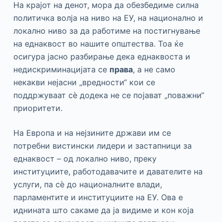
На крајот на денот, мора да обезбедиме силна
политичка волја на ниво на ЕУ, на национално и
локално ниво за да работиме на постигнување
на еднаквост во нашите општества. Тоа ќе
осигура јасно разбирање дека еднаквоста и
недискриминацијата се
права
, а не само
некакви нејасни „вредности“ кои се
поддржуваат сè додека не се појават „поважни“
приоритети.
На Европа и на нејзините држави им се
потребни вистински лидери и застапници за
еднаквост – од локално ниво, преку
институциите, работодавачите и давателите на
услуги, па сè до националните влади,
парламентите и институциите на ЕУ. Ова е
иднината што сакаме да ја видиме и кон која