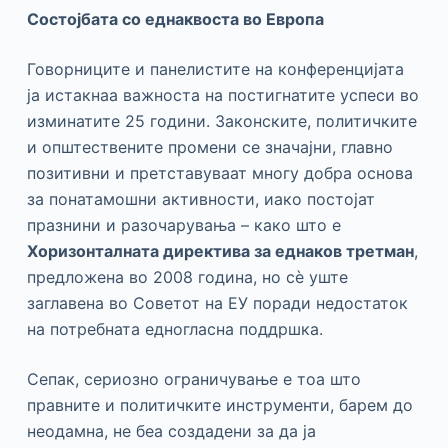
Состојбата со еднаквоста во Европа
Говорниците и панелистите на конференцијата
ја истакнаа важноста на постигнатите успеси во
изминатите 25 години. Законските, политичките
и општествените промени се значајни, главно
позитивни и претставуваат многу добра основа
за понатамошни активности, иако постојат
празнини и разочарувања – како што е
Хоризонталната директива за еднаков третман
,
предложена во 2008 година, но сè уште
заглавена во Советот на ЕУ поради недостаток
на потребната едногласна поддршка.
Сепак, сериозно ограничување е тоа што
правните и политичките инструменти, барем до
неодамна, не беа создадени за да ја