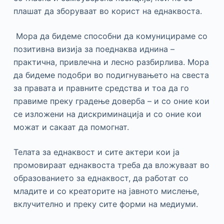
плашат да зборуваат во корист на еднаквоста.
Мора да бидеме способни да комуницираме со
позитивна визија за поеднаква иднина –
практична, привлечна и лесно разбирлива. Мора
да бидеме подобри во подигнувањето на свеста
за правата и правните средства и тоа да го
правиме преку градење доверба – и со оние кои
се изложени на дискриминација и со оние кои
можат и сакаат да помогнат.
Телата за еднаквост и сите актери кои ја
промовираат еднаквоста треба да вложуваат во
образованието за еднаквост, да работат со
младите и со креаторите на јавното мислење,
вклучително и преку сите форми на медиуми.