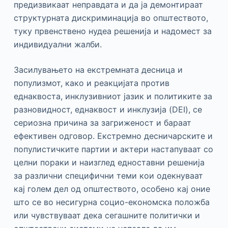
предизвикаат неправдата и да ја демонтираат
структурната дискриминација во општеството,
туку првенствено нудеа решенија и надомест за
индивидуални жалби.
Засилувањето на екстремната десница и
популизмот, како и реакцијата против
еднаквоста, инклузивниот јазик и политиките за
разновидност, еднаквост и инклузија (DEI), се
сериозна причина за загриженост и бараат
ефективен одговор. Екстремно десничарските и
популистичките партии и актери настапуваат со
целни пораки и наизглед едноставни решенија
за различни специфични теми кои одекнуваат
кај голем дел од општеството, особено кај оние
што се во несигурна социо-економска положба
или чувствуваат дека сегашните политички и