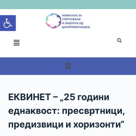
S
Open toolbar
k
i
p
t
o
c
o
n
t
e
n
ЕКВИНЕТ – „25 години
t
еднаквост: пресвртници,
предизвици и хоризонти“