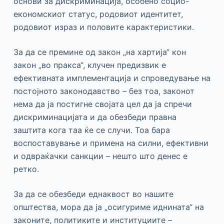
основи за дискриминација, особено социо-
економскиот статус, родовиот идентитет,
родовиот израз и половите карактеристики.
За да се премине од закон „на хартија“ кон
закон „во пракса“, клучен предизвик е
ефективната имплементација и спроведување на
постојното законодавство – без тоа, законот
нема да ја постигне својата цел да ја спречи
дискриминацијата и да обезбеди правна
заштита кога таа ќе се случи. Тоа бара
воспоставување и примена на силни, ефективни
и одвраќачки санкции – нешто што денес е
ретко.
За да се обезбеди еднаквост во нашите
општества, мора да ја „осигуриме иднината“ на
законите, политиките и институциите –