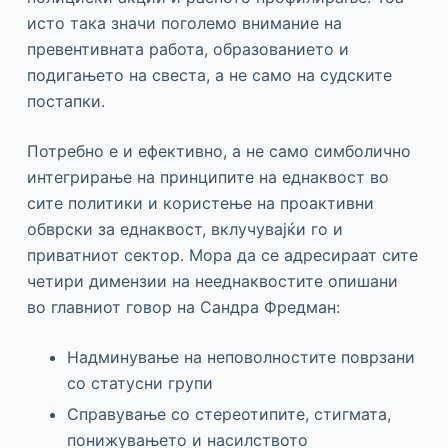
исто така значи поголемо внимание на
превентивната работа, образованието и
подигањето на свеста, а не само на судските
постапки.
Потребно е и ефективно, а не само симболично
интегрирање на принципите на еднаквост во
сите политики и користење на проактивни
обврски за еднаквост, вклучувајќи го и
приватниот сектор. Мора да се адресираат сите
четири димензии на нееднаквостите опишани
во главниот говор на Сандра Фредман:
Надминување на неповолностите поврзани
со статусни групи
Справување со стереотипите, стигмата,
понижувањето и насилството