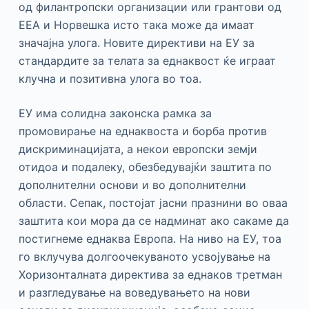
од филантропски организации или грантови од
ЕЕА и Норвешка исто така може да имаат
значајна улога. Новите директиви на ЕУ за
стандардите за телата за еднаквост ќе играат
клучна и позитивна улога во тоа.
ЕУ има солидна законска рамка за
промовирање на еднаквоста и борба против
дискриминацијата, а некои европски земји
отидоа и подалеку, обезбедувајќи заштита по
дополнителни основи и во дополнителни
области. Сепак, постојат јасни празнини во оваа
заштита кои мора да се надминат ако сакаме да
постигнеме еднаква Европа. На ниво на ЕУ, тоа
го вклучува долгоочекуваното усвојување на
Хоризонталната директива за еднаков третман
и разгледување на воведувањето на нови