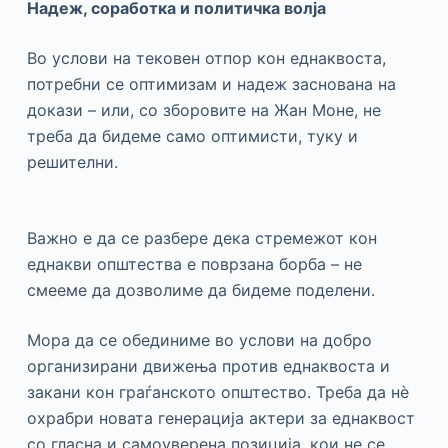
Надеж, соработка и политичка волја
Во услови на тековен отпор кон еднаквоста,
потребни се оптимизам и надеж заснована на
докази – или, со зборовите на Жан Моне, не
треба да бидеме само оптимисти, туку и
решителни.
Важно е да се разбере дека стремежот кон
еднакви општества е поврзана борба – не
смееме да дозволиме да бидеме поделени.
Мора да се обединиме во услови на добро
организирани движења против еднаквоста и
закани кон граѓанското општество. Треба да нè
охрабри новата генерација актери за еднаквост
со гласна и самоуверена позиција, кои не се