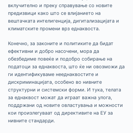
вклучително и преку справување со новите
предизвици како што се влијанието на
вештачката интелигенција, дигитализацијата и
климатските промени врз еднаквоста.
Конечно, за законите и политиките да бидат
ефективни и добро насочени, мора да
обезбедиме повеќе и подобро собирање на
податоци за еднаквоста, што ќе ни овозможи да
ги идентификуваме нееднаквостите и
дискриминацијата, особено во нивните
структурни и системски форми. И тука, телата
за еднаквост можат да играат важна улога,
поддржани од новите овластувања и можности
кои произлегуваат од директивите на ЕУ за
нивните стандарди.