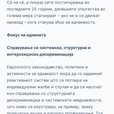
Сè на сè, и покрај сите постигнувања во
последните 25 години, денешните општества во
голема мера стагнираат – ако не и се движат
наназад – кога станува збор за еднаквоста.
Фокус на иднината
Справување со системска, структурна и
интерсекциска дискриминација
Европското законодавство, политики и
активности за еднаквост мора да го надминат
реактивниот систем што се потпира на
индивидуални жалби и случаи и да се насочат
кон справување со структурната
дискриминација и системските нееднаквости,
што живо се илустрира, на пример, преку
полициски акции и расното профилирање. Тоа