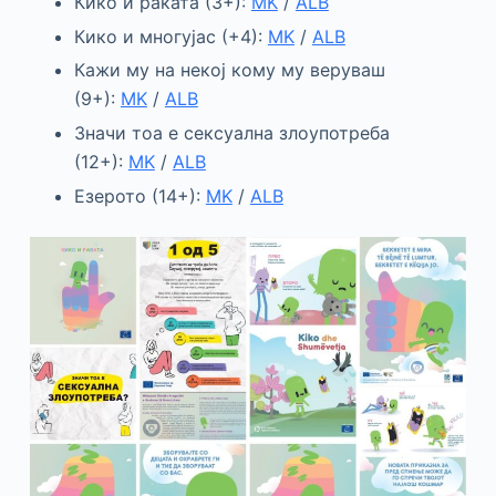
Кико и раката (3+):
MK
/
ALB
Кико и многујас (+4):
MK
/
ALB
Кажи му на некој кому му веруваш
(9+):
MK
/
ALB
Значи тоа е сексуална злоупотреба
(12+):
MK
/
ALB
Езерото (14+):
MK
/
ALB