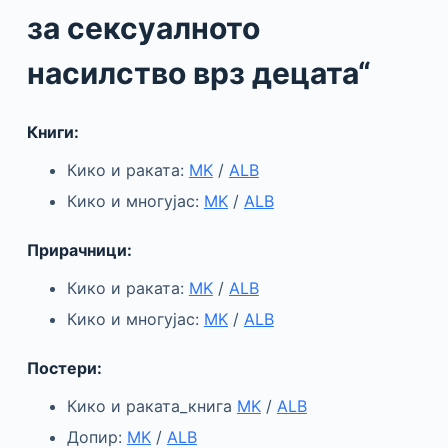
за сексуалното
насилство врз децата“
Книги:
Кико и раката:
MK
/
ALB
Кико и многујас:
MK
/
ALB
Прирачници:
Кико и раката:
MK
/
ALB
Кико и многујас:
MK
/
ALB
Постери:
Кико и раката_книга
MK
/
ALB
Допир:
MK
/
ALB