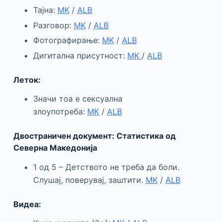
Тајна:
MK
/
ALB
Разговор:
MK
/
ALB
Фотографирање:
MK
/
ALB
Дигитална присутност:
MK
/
ALB
Леток:
Значи тоа е сексуална
злоупотреба:
MK
/
ALB
Двостраничен документ: Статистика од
Северна Македонија
1 од 5 – Детството не треба да боли.
Слушај, поверувај, заштити.
MK
/
ALB
Видеа: