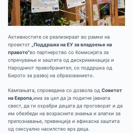
Активностите се реализираат во рамки на
проектот
„Поддршка на ЕУ за владеење на
правото“
во партнерство со Комисијата за
спречување и заштита од дискриминација и
Народниот правобранител, со поддршка од
Бирото за развој на образованието.
Кампањата, спроведена со дозвола од
Советот
на Европа,
има за цел да ја подигне јавната
свест, да ги охрабри децата да проговорат и да
им обезбеди на возрасните знаења и алатки за
препознавање, превенција и ефикасна заштита
од сексуално насилство врз деца.