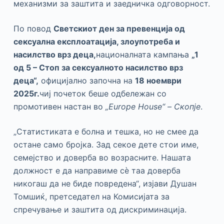
механизми за заштита и заедничка одговорност.
По повод
Светскиот ден за превенција од
сексуална експлоатација, злоупотреба и
насилство врз деца,
националната кампања
„1
од 5 – Стоп за сексуалното насилство врз
деца“,
официјално започна на
18 ноември
2025г.
чиј почеток беше одбележан со
промотивен настан во
„Europe House“ – Скопје
.
„Статистиката е болна и тешка, но не смее да
остане само бројка. Зад секое дете стои име,
семејство и доверба во возрасните. Нашата
должност е да направиме сè таа доверба
никогаш да не биде повредена“, изјави Душан
Томшиќ, претседател на Комисијата за
спречување и заштита од дискриминација.