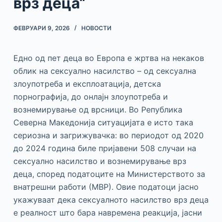
врз деца“
ФЕВРУАРИ 9, 2026
НОВОСТИ
Едно од пет деца во Европа е жртва на некаков
облик на сексуално насилство – од сексуална
злоупотреба и експлоатација, детска
порнографија, до онлајн злоупотреба и
вознемирување од врсници. Во Република
Северна Македонија ситуацијата е исто така
сериозна и загрижувачка: во периодот од 2020
до 2024 година биле пријавени 508 случаи на
сексуално насилство и вознемирување врз
деца, според податоците на Министерството за
внатрешни работи (МВР). Овие податоци јасно
укажуваат дека сексуалното насилство врз деца
е реалност што бара навремена реакција, јасни