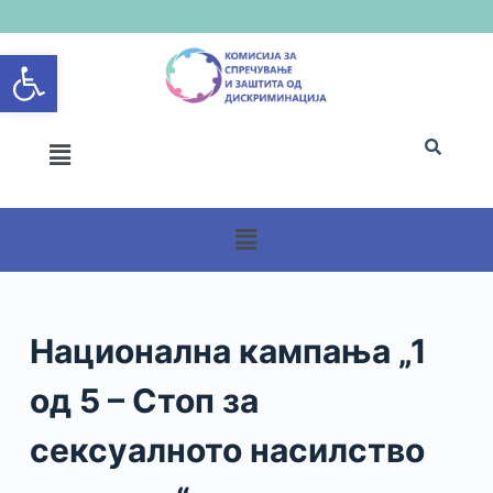
S
Open toolbar
k
i
p
t
o
c
o
n
t
e
n
Национална кампања „1
t
од 5 – Стоп за
сексуалното насилство