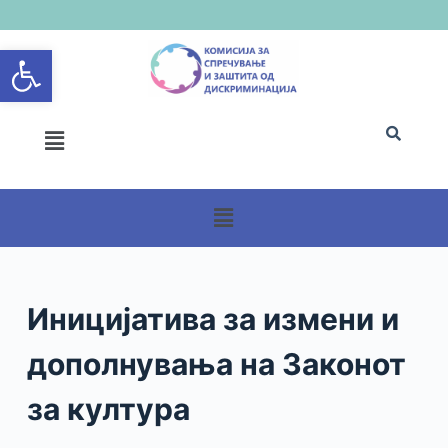
S
Open toolbar
k
i
p
t
o
c
o
n
t
e
n
Иницијатива за измени и
t
дополнувања на Законот
за култура