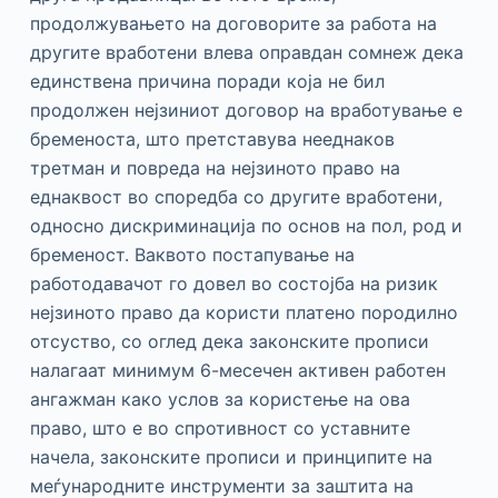
продолжувањето на договорите за работа на
другите вработени влева оправдан сомнеж дека
единствена причина поради која не бил
продолжен нејзиниот договор на вработување е
бременоста, што претставува нееднаков
третман и повреда на нејзиното право на
еднаквост во споредба со другите вработени,
односно дискриминација по основ на пол, род и
бременост. Ваквото постапување на
работодавачот го довел во состојба на ризик
нејзиното право да користи платено породилно
отсуство, со оглед дека законските прописи
налагаат минимум 6-месечен активен работен
ангажман како услов за користење на ова
право, што е во спротивност со уставните
начела, законските прописи и принципите на
меѓународните инструменти за заштита на