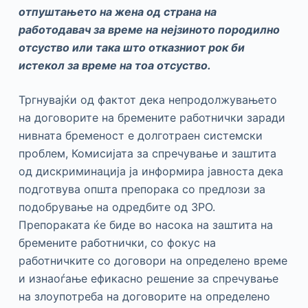
отпуштањето на жена од страна на
работодавач за време на нејзиното породилно
отсуство или така што отказниот рок би
истекол за време на тоа отсуство
.
Тргнувајќи од фактот дека непродолжувањето
на договорите на бремените работнички заради
нивната бременост е долготраен системски
проблем, Комисијата за спречување и заштита
од дискриминација ја информира јавноста дека
подготвува општа препорака со предлози за
подобрување на одредбите од ЗРО.
Препораката ќе биде во насока на заштита на
бремените работнички, со фокус на
работничките со договори на определено време
и изнаоѓање ефикасно решение за спречување
на злоупотреба на договорите на определено