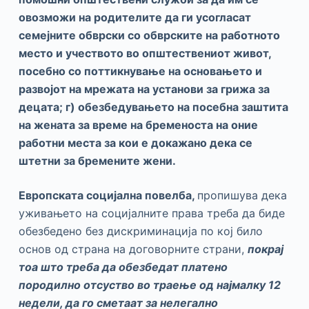
овозможи на родителите да ги усогласат
семејните обврски со обврските на работното
место и учеството во општествениот живот,
посебно со поттикнување на основањето и
развојот на мрежата на установи за грижа за
децата; г) обезбедувањето на посебна заштита
на жената за време на бременоста на оние
работни места за кои е докажано дека се
штетни за бремените жени
.
Европската социјална повелба,
пропишува дека
уживањето на социјалните права треба да биде
обезбедено без дискриминација по кој било
основ од страна на договорните страни,
покрај
тоа што треба да обезбедат платено
породилно отсуство во траење од најмалку 12
недели, да го сметаат за нелегално