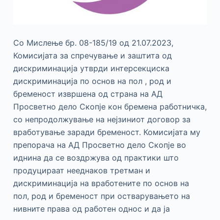
Со Мислење бр. 08-185/19 од 21.07.2023,
Комисијата за спречување и заштита од
дискриминација утврди интерсекциска
дискриминација по основ на пол , род и
бременост извршена од страна на АД
Просветно дело Скопје кон бремена работничка,
со непродолжување на нејзиниот договор за
вработување заради бременост. Комисијата му
препорача на АД Просветно дело Скопје во
иднина да се воздржува од практики што
продуцираат нееднаков третман и
дискриминација на вработените по основ на
пол, род и бременост при остварувањето на
нивните права од работен однос и да ја