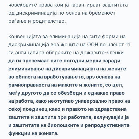
човековите права кои ја гарантираат заштитата
од дискриминација по основ на бременост,
раѓање и родителство.
Конвенцијата за елиминација на сите форми на
дискриминација врз жените на ООН во членот 11
ги антиципира обврските на државите-членки
да ги преземаат сите погодни мерки заради
елиминирање на дискриминацијата на жените
во областа на вработувањето, врз основа на
рамноправноста на мажите и жените, со цел,
меѓу другото да се обезбеди и еднакво право
на работа, како неотуѓиво универзално право на
секој поединец како и правото на здравствена
заштита и заштита при работата
, вклучувајќи ја
и заштитата на биолошките и репродуктивните
функции на жената.