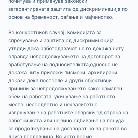
почитува и применува законски
загарантираната заштита од дискриминација по
основ на бременост, раѓање и мајчинство.
Во конкретниов случај, Комисијата за
спречување и заштита од дискриминација
утврди дека работодавачот не го докажа ниту
оправда непродолжувањето на договорот за
вработување на подносителката,односно не
докажа ниту приложи писмени, архивирани
докази дека постоеле и други објективни
причини за непродолжувањето како: намален
обем на работата, укинување на работното
место, несоодветно и неквалитетно
извршување на работните обврски од страна на
работничката или нејзино одбивање на понуда
за продолжување на договорот но за работа во
друга продавница. Во исто време,