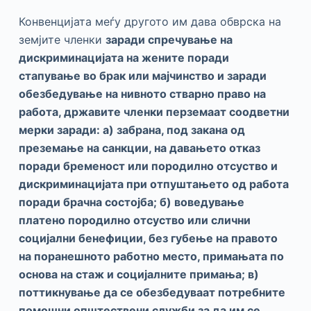
Конвенцијата меѓу другото им дава обврска на
земјите членки
з
аради спречување на
дискриминацијата на жените поради
стапување во брак или мајчинство и заради
обезбедување на нивното стварно право на
работа, државите членки перземаат соодветни
мерки заради: а) забрана, под закана од
преземање на санкции, на давањето отказ
поради бременост или породилно отсуство и
дискриминацијата при отпуштањето од работа
поради брачна состојба; б) воведување
платено породилно отсуство или слични
социјални бенефиции, без губење на правото
на поранешното работно место, примањата по
основа на стаж и социјалните примања; в)
поттикнување да се обезбедуваат потребните
помошни општествени служби за да им се