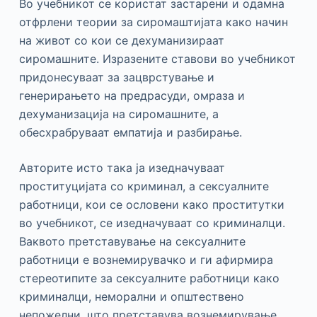
Во учебникот се користат застарени и одамна
отфрлени теории за сиромаштијата како начин
на живот со кои се дехуманизираат
сиромашните. Изразените ставови во учебникот
придонесуваат за зацврстување и
генерирањето на предрасуди, омраза и
дехуманизација на сиромашните, а
обесхрабруваат емпатија и разбирање.
Авторите исто така ја изедначуваат
проституцијата со криминал, а сексуалните
работници, кои се ословени како проститутки
во учебникот, се изедначуваат со криминалци.
Ваквото претставување на сексуалните
работници е вознемирувачко и ги афирмира
стереотипите за сексуалните работници како
криминалци, неморални и општествено
непожелни, што претставува вознемирување