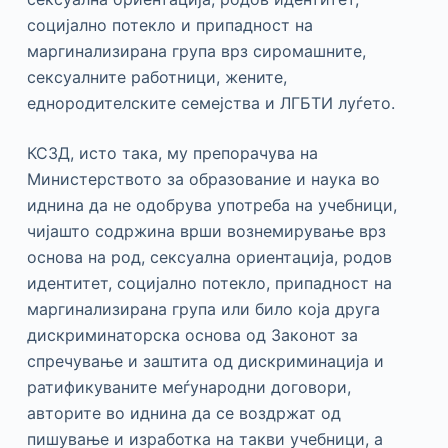
социјално потекло и припадност на
маргинализирана група врз сиромашните,
сексуалните работници, жените,
еднородителските семејства и ЛГБТИ луѓето.
КСЗД, исто така, му препорачува на
Министерството за образование и наука во
иднина да не одобрува употреба на учебници,
чијашто содржина врши вознемирување врз
основа на род, сексуална ориентација, родов
идентитет, социјално потекло, припадност на
маргинализирана група или било која друга
дискриминаторска основа од Законот за
спречување и заштита од дискриминација и
ратификуваните меѓународни договори,
авторите во иднина да се воздржат од
пишување и изработка на такви учебници, а