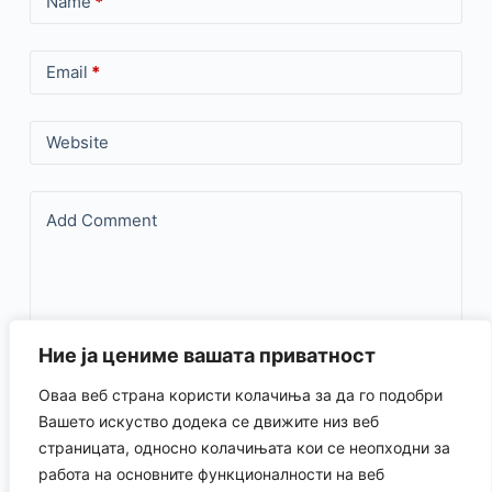
Name
*
Email
*
Website
Add Comment
Ние ја цениме вашата приватност
Оваа веб страна користи колачиња за да го подобри
Save my name, email, and website in this browser for the
Вашето искуство додека се движите низ веб
страницата, односно колачињата кои се неопходни за
next time I comment.
работа на основните функционалности на веб