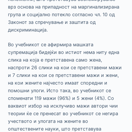
врз основа на припадност на маргинализирана
група и социјално потекло согласно чл. 10 од
Законот за спречување и заштита од
дискриминација.
Во учебникот се афирмира машката
супремација бидејќи во истиот нема ниту една
слика на која е претставена само жена,
наспроти 26 слики на кои се претставени мажи
и 7 слики на кои се претставени мажи и жени,
на кои жените најчесто имаат споредни и
помошни улоги. Исто така, во учебникот се
споменати 119 мажи (96%) и 5 жени (4%). Со
ваквиот избор на исклучиво мажи автори чии
теории ќе се пренесат во учебникот се негира
учеството и улогата на жените во
општествените науки, што претставува