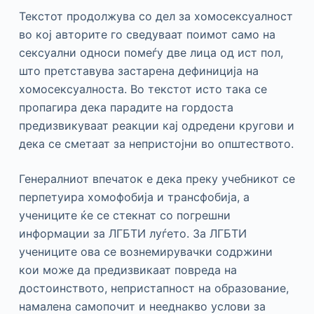
Текстот продолжува со дел за хомосексуалност
во кој авторите го сведуваат поимот само на
сексуални односи помеѓу две лица од ист пол,
што претставува застарена дефиниција на
хомосексуалноста. Во текстот исто така се
пропагира дека парадите на гордоста
предизвикуваат реакции кај одредени кругови и
дека се сметаат за непристојни во општеството.
Генералниот впечаток е дека преку учебникот се
перпетуира хомофобија и трансфобија, а
учениците ќе се стекнат со погрешни
информации за ЛГБТИ луѓето. За ЛГБТИ
учениците ова се вознемирувачки содржини
кои може да предизвикаат повреда на
достоинството, непристапност на образование,
намалена самопочит и нееднакво услови за