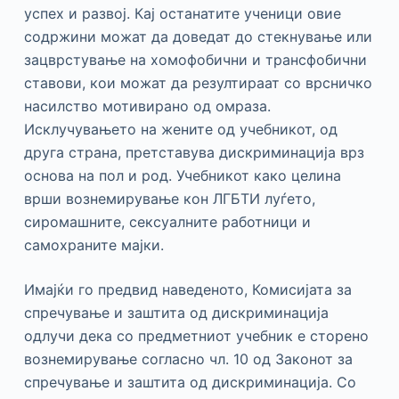
успех и развој. Кај останатите ученици овие
содржини можат да доведат до стекнување или
зацврстување на хомофобични и трансфобични
ставови, кои можат да резултираат со врсничко
насилство мотивирано од омраза.
Исклучувањето на жените од учебникот, од
друга страна, претставува дискриминација врз
основа на пол и род. Учебникот како целина
врши вознемирување кон ЛГБТИ луѓето,
сиромашните, сексуалните работници и
самохраните мајки.
Имајќи го предвид наведеното, Комисијата за
спречување и заштита од дискриминација
одлучи дека со предметниот учебник е сторено
вознемирување согласно чл. 10 од Законот за
спречување и заштита од дискриминација. Со