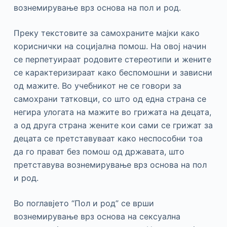
вознемирување врз основа на пол и род.
Преку текстовите за самохраните мајки како
кориснички на социјална помош. На овој начин
се перпетуираат родовите стереотипи и жените
се карактеризираат како беспомошни и зависни
од мажите. Во учебникот не се говори за
самохрани татковци, со што од една страна се
негира улогата на мажите во грижата на децата,
а од друга страна жените кои сами се грижат за
децата се претставуваат како неспособни тоа
да го прават без помош од државата, што
претставува вознемирување врз основа на пол
и род.
Во поглавјето “Пол и род” се врши
вознемирување врз основа на сексуална