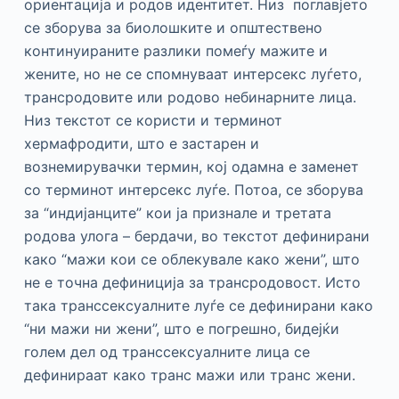
ориентација и родов идентитет. Низ поглавјето
се зборува за биолошките и општествено
континуираните разлики помеѓу мажите и
жените, но не се спомнуваат интерсекс луѓето,
трансродовите или родово небинарните лица.
Низ текстот се користи и терминот
хермафродити, што е застарен и
вознемирувачки термин, кој одамна е заменет
со терминот интерсекс луѓе. Потоа, се зборува
за “индијанците” кои ја признале и третата
родова улога – бердачи, во текстот дефинирани
како “мажи кои се облекувале како жени”, што
не е точна дефиниција за трансродовост. Исто
така транссексуалните луѓе се дефинирани како
“ни мажи ни жени”, што е погрешно, бидејќи
голем дел од транссексуалните лица се
дефинираат како транс мажи или транс жени.