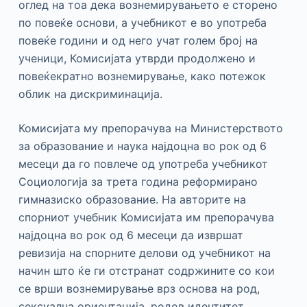
оглед на тоа дека вознемирувањето е сторено
по повеќе основи, а учебникот е во употреба
повеќе години и од него учат голем број на
ученици, Комисијата утврди продолжено и
повеќекратно вознемирување, како потежок
облик на дискриминација.
Комисијата му препорачува на Министерството
за образование и наука најдоцна во рок од 6
месеци да го повлече од употреба учебникот
Социологија за трета година реформирано
гимназиско образование. На авторите на
спорниот учебник Комисијата им препорачува
најдоцна во рок од 6 месеци да извршат
ревизија на спорните делови од учебникот на
начин што ќе ги отстранат содржините со кои
се врши вознемирување врз основа на род,
сексуална ориентација, родов идентитет,