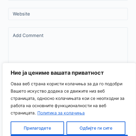
Website
Add Comment
Ние ја цениме вашата приватност
Оваа веб страна користи колачиња за да го подобри
Save my name, email, and website in this browser for the
Вашето искуство додека се движите низ веб
страницата, односно колачињата кои се неопходни за
next time I comment.
работа на основните функционалности на веб
страницата.
Политика за колачиња
Испрати коментар
Прилагодете
Одбијте ги сите