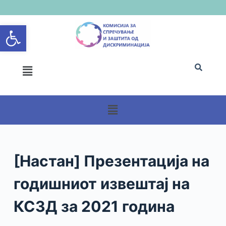
S
Open toolbar
k
i
p
t
o
c
o
n
t
e
n
[Настан] Презентација на
t
годишниот извештај на
КСЗД за 2021 година