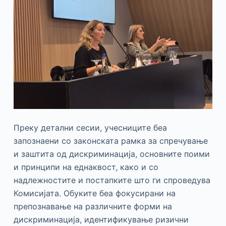
Преку детални сесии, учесниците беа
запознаени со законската рамка за спречување
и заштита од дискриминација, основните поими
и принципи на еднаквост, како и со
надлежностите и постапките што ги спроведува
Комисијата. Обуките беа фокусирани на
препознавање на различните форми на
дискриминација, идентификување ризични