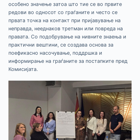
особено значење затоа што тие се во првите
редови во односот со граѓаните и често се
првата точка на контакт при пријавување на
неправда, нееднаков третман или повреда на
правата. Со подобрување на нивните знаења и
практични вештини, се создава основа за
поефикасно насочување, поддршка и
информирање на граѓаните за постапките пред
Комисијата.