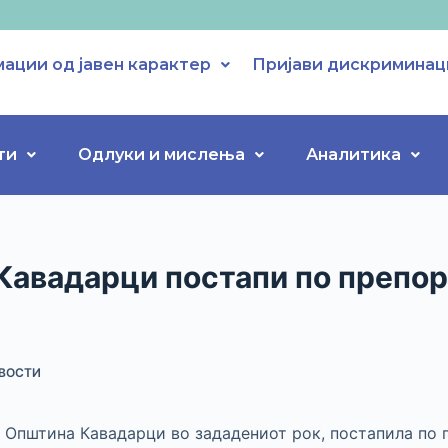
ации од јавен карактер
Пријави дискриминац
ти
Одлуки и мислења
Аналитика
Кавадарци постапи по препор
ВОСТИ
 Општина Кавадарци во зададениот рок, постапила по 