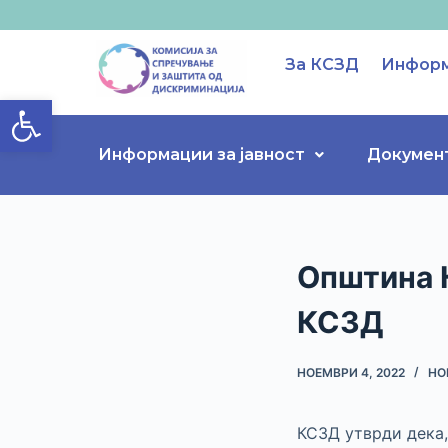
S
k
За КСЗД
Информ
i
Open toolbar
p
t
o
Информации за јавност
Докумен
c
o
n
t
Општина 
e
n
КСЗД
t
НОЕМВРИ 4, 2022
НО
КСЗД утврди дека,