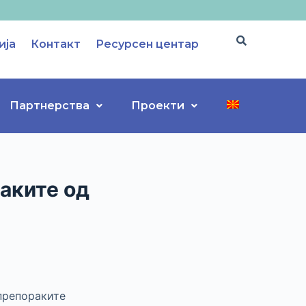
ија
Контакт
Ресурсен центар
Партнерства
Проекти
аките од
препораките