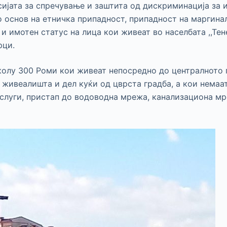
ијата за спречување и заштита од дискриминација за 
 основ на етничка припадност, припадност на маргина
 и имотен статус на лица кои живеат во населбата ,,Тен
рци.
колу 300 Роми кои живеат непосредно до централното 
живеалишта и дел куќи од цврста градба, а кои немаа
услуги, пристап до водоводна мрежа, канализациона м