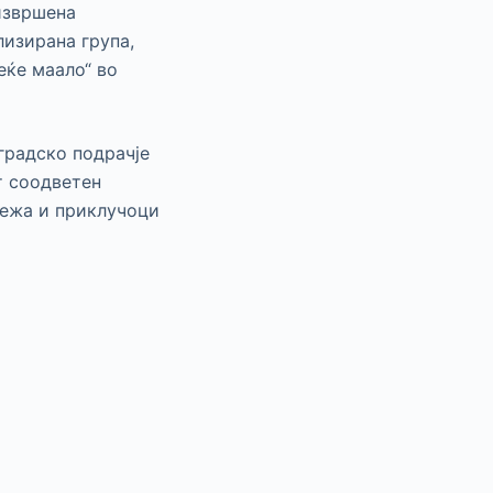
извршена
лизирана група,
еќе маало“ во
градско подрачје
т соодветен
режа и приклучоци