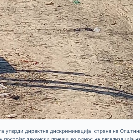
ата утврди директна дискриминација страна на Општин
 постојат законски пречки во однос на легализација на