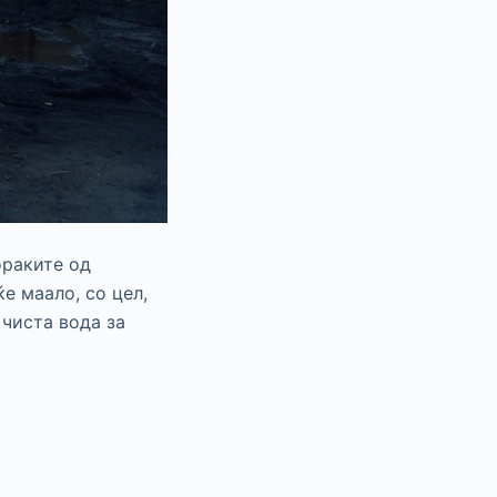
ораките од
ќе маало, со цел,
 чиста вода за