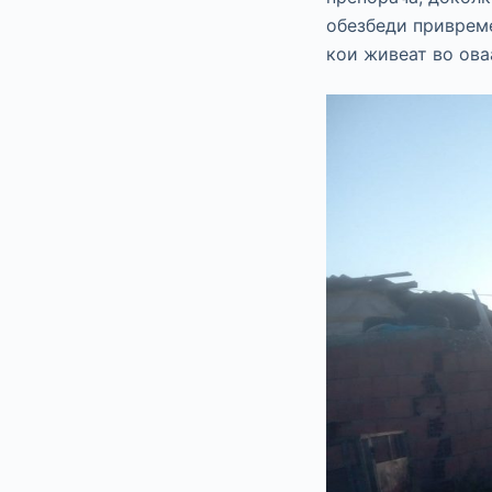
обезбеди привреме
кои живеат во ова