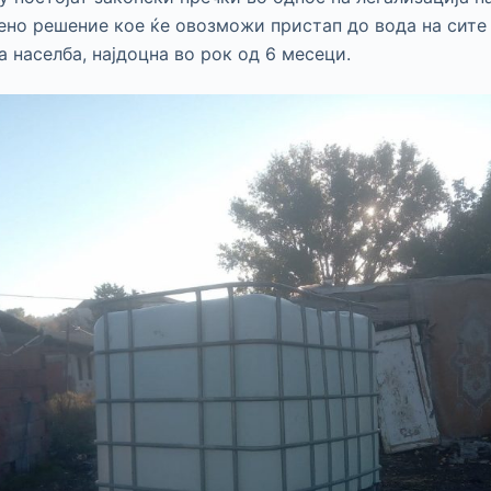
но решение кое ќе овозможи пристап до вода на сите
а населба, најдоцна во рок од 6 месеци.