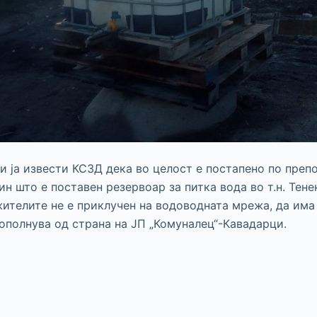
 ја извести КСЗД дека во целост е постапено по преп
ин што е поставен резервоар за питка вода во т.н. Тене
жителите не е приклучен на водоводната мрежа, да има
дополнува од страна на ЈП „Комуналец“-Кавадарци.