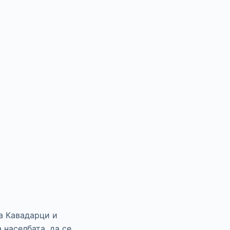
а Кавадарци и
 населбата, да се