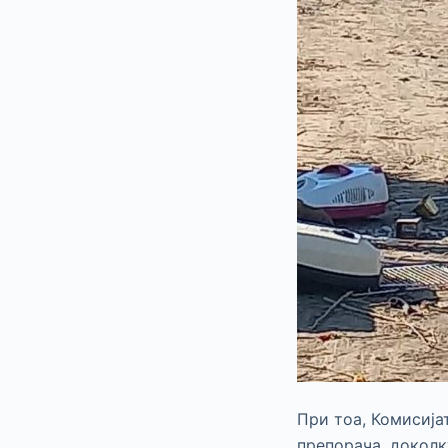
При тоа, Комисиј
препорача, доколку