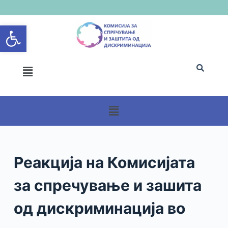
S
Open toolbar
k
i
p
t
o
c
o
n
t
e
n
Реакција на Комисијата
t
за спречување и зашита
од дискриминација во