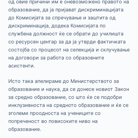
од овие причини им е оневозможено правото на
образование, да ја пријават дискриминацијата
до Комисијата за спречување и заштита од
дискриминација, додека Комисијата по
службена должност ќе се обрати до училишта
со ресурсен центар за да ја утврди фактичката
состојба со процесот на селекција и склучување
на договори за работа со образовните
асистенти.
Исто така апелираме до Министерството за
образование и наука, да се донесе новиот Закон
за средно образование, со што ќе се подобри
инклузивноста на средното образование и ќе се
зголеми проодноста на учениците со
попреченост во повисоките ниво на
образование.