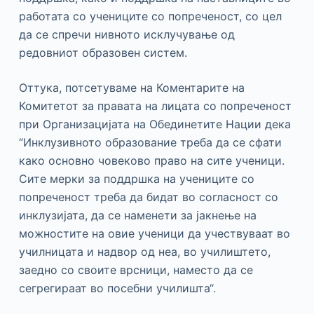
работата со учениците со попреченост, со цел
да се спречи нивното исклучување од
редовниот образовен систем.
Оттука, потсетуваме на Коментарите на
Комитетот за правата на лицата со попреченост
при Организацијата на Обединетите Нации дека
“Инклузивното образование треба да се сфати
како основно човеково право на сите ученици.
Сите мерки за поддршка на учениците со
попреченост треба да бидат во согласност со
инклузијата, да се наменети за јакнење на
можностите на овие ученици да учествуваат во
училницата и надвор од неа, во училиштето,
заедно со своите врсници, наместо да се
сегрегираат во посебни училишта“.