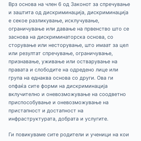
Врз основа на член 6 од Законот за спречување
и заштита од дискриминација, дискриминација
е секое разликување, исклучување,
ограничување или давање на првенство што се
заснова на дискриминаторска основа, со
сторување или несторување, што имаат за цел
или резултат спречување, ограничување,
признавање, уживање или остварување на
правата и слободите на одредено лице или
група на еднаква основа со други. Ова ги
опфаќа сите форми на дискриминација
вклучително и оневозможување на соодветно
приспособување и оневозможување на
пристапност и достапност на
инфраструктурата, добрата и услугите.
Ги повикуваме сите родители и ученици на кои