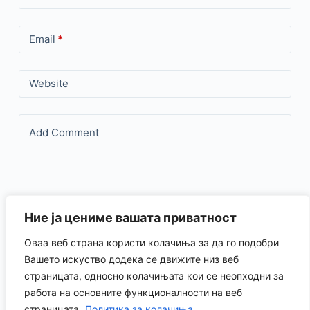
Email
*
Website
Add Comment
Ние ја цениме вашата приватност
Оваа веб страна користи колачиња за да го подобри
Save my name, email, and website in this browser for the
Вашето искуство додека се движите низ веб
страницата, односно колачињата кои се неопходни за
next time I comment.
работа на основните функционалности на веб
страницата.
Политика за колачиња