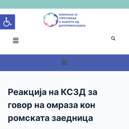
S
Open toolbar
k
i
p
t
o
c
o
n
t
e
n
Реакција на КСЗД за
t
говор на омраза кон
ромската заедница