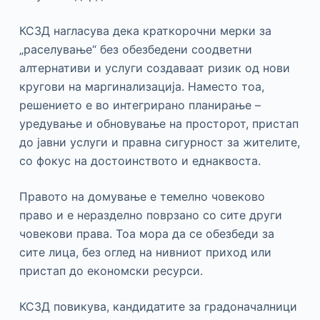
КСЗД нагласува дека краткорочни мерки за
„раселување“ без обезбедени соодветни
алтернативи и услуги создаваат ризик од нови
кругови на маргинализација. Наместо тоа,
решението е во интегрирано планирање –
уредување и обновување на просторот, пристап
до јавни услуги и правна сигурност за жителите,
со фокус на достоинството и еднаквоста.
Правото на домување е темелно човеково
право и е неразделно поврзано со сите други
човекови права. Тоа мора да се обезбеди за
сите лица, без оглед на нивниот приход или
пристап до економски ресурси.
КСЗД повикува, кандидатите за градоначалници