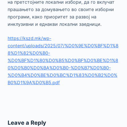
на претстојните локални избори, да го вклучат
прашањето за домувањето во своите изборни
програми, како приоритет за развој на
инклузивни и еднакви локални заедници.
https://kszd.mk/wp-
content/uploads/2025/07/%D0%9E%D0%BF%D1%8
8%D1%82%D0%B0-
%D0%BF%D1%80%D0%B5%D0%BF%D0%BE%D1%8
0%D0%B0%D0%BA%D0%B0-%D0%B7%D0%B0-
%D0%B4%D0%BE%D0%BC%D1%83%D0%B2%D0%
B0%D1%9A%D0%B5.pdf
Leave a Reply