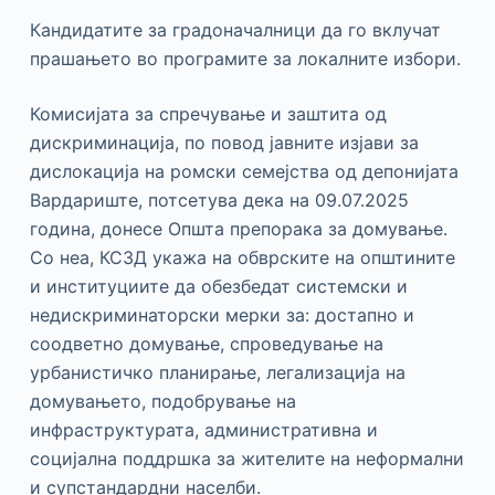
Кандидатите за градоначалници да го вклучат
прашањето во програмите за локалните избори.
Комисијата за спречување и заштита од
дискриминација, по повод јавните изјави за
дислокација на ромски семејства од депонијата
Вардариште, потсетува дека на 09.07.2025
година, донесе Општа препорака за домување.
Со неа, КСЗД укажа на обврските на општините
и институциите да обезбедат системски и
недискриминаторски мерки за: достапно и
соодветно домување, спроведување на
урбанистичко планирање, легализација на
домувањето, подобрување на
инфраструктурата, административна и
социјална поддршка за жителите на неформални
и супстандардни населби.