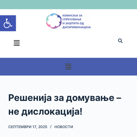
S
Open toolbar
k
i
p
t
o
c
o
n
t
e
n
Решенија за домување –
t
не дислокација!
СЕПТЕМВРИ 17, 2025
НОВОСТИ