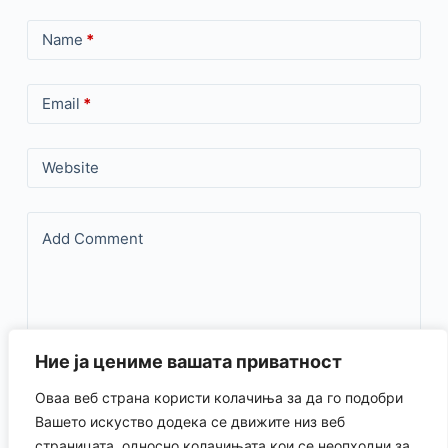
Name
*
Email
*
Website
Add Comment
Ние ја цениме вашата приватност
Оваа веб страна користи колачиња за да го подобри
Save my name, email, and website in this browser for the
Вашето искуство додека се движите низ веб
страницата, односно колачињата кои се неопходни за
next time I comment.