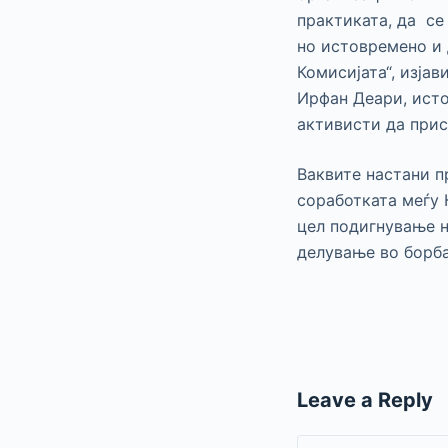
практиката, да се
но истовремено и 
Комисијата“, изја
Ирфан Деари, исто
активисти да прис
Ваквите настани п
соработката меѓу 
цел подигнување н
делување во борба
Leave a Reply