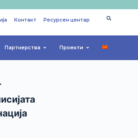
ија
Контакт
Ресурсен центар
Партнерства
Проекти
т
мисијата
нација