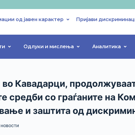
ации од јавен карактер
Пријави дискриминац
ти
Одлуки и мислења
Аналитика
 во Кавадарци, продолжуваа
е средби со граѓаните на Ко
вање и заштита од дискрими
НОВОСТИ