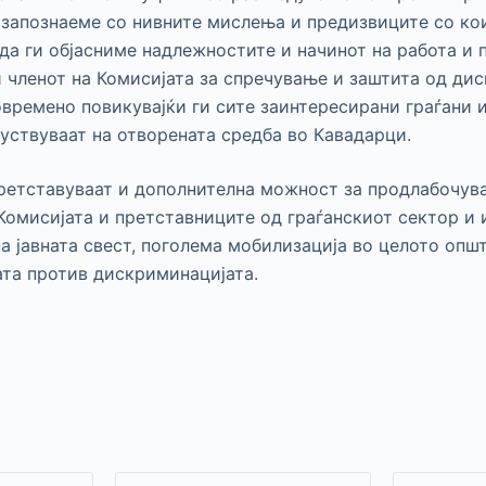
 запознаеме со нивните мислења и предизвиците со кои
да ги објасниме надлежностите и начинот на работа и 
ви членот на Комисијата за спречување и заштита од ди
времено повикувајќи ги сите заинтересирани граѓани и
уствуваат на отворената средба во Кавадарци.
ретставуваат и дополнителна можност за продлабочув
Комисијата и претставниците од граѓанскиот сектор и 
а јавната свест, поголема мобилизација во целото опш
та против дискриминацијата.