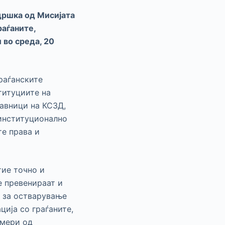
дршка од Мисијата
раѓаните,
 во среда, 20
раѓанските
титуциите на
тавници на КСЗД,
 институционално
те права и
тие точно и
е превенираат и
н за остварување
ција со граѓаните,
имери од