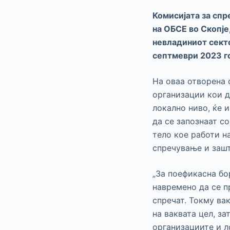
Комисијата за сп
на ОБСЕ во Скопје
невладиниот секто
септмеври 2023 го
На оваа отворена 
организации кои д
локално ниво, ќе 
да се запознаат с
тело кое работи н
спречување и зашт
„За поефикасна бо
навремено да се п
спречат. Токму ва
на ваквата цел, з
организациите и л