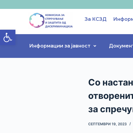
S
k
За КСЗД
Информ
i
Open toolbar
p
t
o
Информации за јавност
Докумен
c
o
n
t
Со настан
e
n
отворенит
t
за спречу
СЕПТЕМВРИ 19, 2023