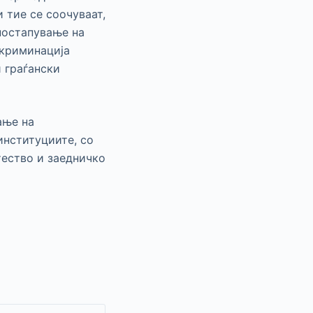
 тие се соочуваат,
постапување на
скриминација
 граѓански
ање на
институциите, со
тество и заедничко