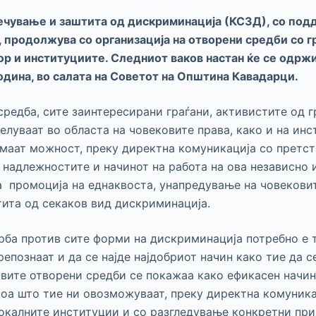
речување и заштита од дискриминација (КСЗД), со под
, продолжува со организација на отворени средби со г
р и институциите. Следниот ваков настан ќе се одржи
дина, во салата на Советот на Општина Кавадарци.
средба, сите заинтересирани граѓани, активистите од г
елуваат во областа на човековите права, како и на инс
имаат можност, преку директна комуникација со претс
о надлежностите и начинот на работа на ова независно
а промоција на еднаквоста, унапредување на човекови
ита од секаков вид дискриминација.
рба против сите форми на дискриминација потребно е 
репознаат и да се најде најдобриот начин како тие да с
квите отворени средби се покажаа како ефикасен начи
атоа што тие ни овозможуваат, преку директна комуника
окалните институции и со разгледување конкретни пр