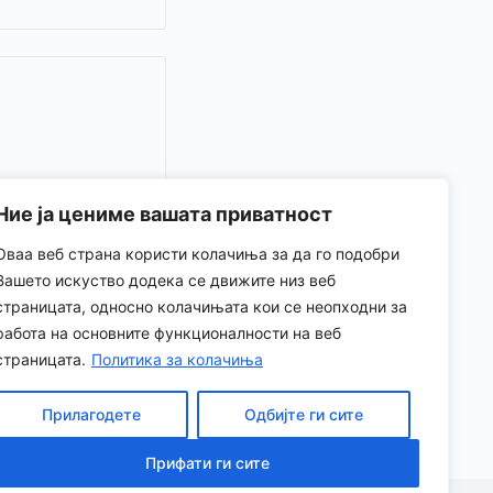
Ние ја цениме вашата приватност
Оваа веб страна користи колачиња за да го подобри
Вашето искуство додека се движите низ веб
страницата, односно колачињата кои се неопходни за
работа на основните функционалности на веб
страницата.
Политика за колачиња
Прилагодете
Одбијте ги сите
Прифати ги сите