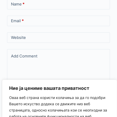
Name
*
Email
*
Website
Add Comment
Ние ја цениме вашата приватност
Оваа веб страна користи колачиња за да го подобри
Save my name, email, and website in this browser for the
Вашето искуство додека се движите низ веб
страницата, односно колачињата кои се неопходни за
next time I comment.
работа на основните функционалности на веб