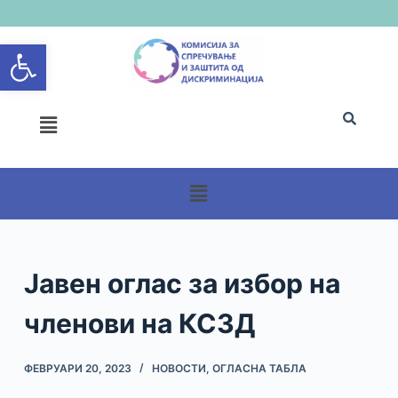
S
Open toolbar
k
i
p
t
o
c
o
n
t
e
n
Јавен оглас за избор на
t
членови на КСЗД
ФЕВРУАРИ 20, 2023
НОВОСТИ
,
ОГЛАСНА ТАБЛА