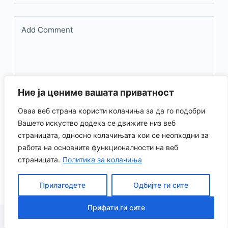
Add Comment
Ние ја цениме вашата приватност
Оваа веб страна користи колачиња за да го подобри
Save my name, email, and website in this browser for the
Вашето искуство додека се движите низ веб
страницата, односно колачињата кои се неопходни за
next time I comment.
работа на основните функционалности на веб
страницата.
Политика за колачиња
Испрати коментар
Прилагодете
Одбијте ги сите
Прифати ги сите
Copyright © 2026 KSZD - Powered by CreativeThemes