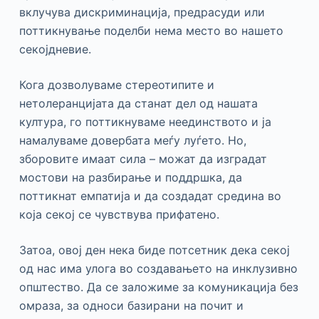
вклучува дискриминација, предрасуди или
поттикнување поделби нема место во нашето
секојдневие.
Кога дозволуваме стереотипите и
нетолеранцијата да станат дел од нашата
култура, го поттикнуваме неединството и ја
намалуваме довербата меѓу луѓето. Но,
зборовите имаат сила – можат да изградат
мостови на разбирање и поддршка, да
поттикнат емпатија и да создадат средина во
која секој се чувствува прифатено.
Затоа, овој ден нека биде потсетник дека секој
од нас има улога во создавањето на инклузивно
општество. Да се заложиме за комуникација без
омраза, за односи базирани на почит и