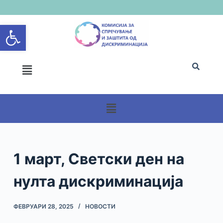
S
Open toolbar
k
i
p
t
o
c
o
n
t
e
n
1 март, Светски ден на
t
нулта дискриминација
ФЕВРУАРИ 28, 2025
НОВОСТИ