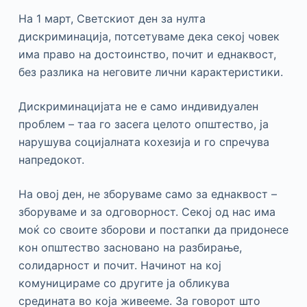
На 1 март, Светскиот ден за нулта
дискриминација, потсетуваме дека секој човек
има право на достоинство, почит и еднаквост,
без разлика на неговите лични карактеристики.
Дискриминацијата не е само индивидуален
проблем – таа го засега целото општество, ја
нарушува социјалната кохезија и го спречува
напредокот.
На овој ден, не зборуваме само за еднаквост –
зборуваме и за одговорност. Секој од нас има
моќ со своите зборови и постапки да придонесе
кон општество засновано на разбирање,
солидарност и почит. Начинот на кој
комуницираме со другите ја обликува
средината во која живееме. За говорот што