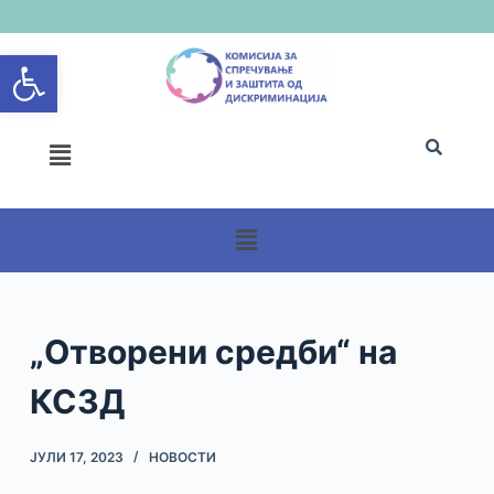
S
Open toolbar
k
i
p
t
o
c
o
n
t
e
n
„Отворени средби“ на
t
КСЗД
ЈУЛИ 17, 2023
НОВОСТИ