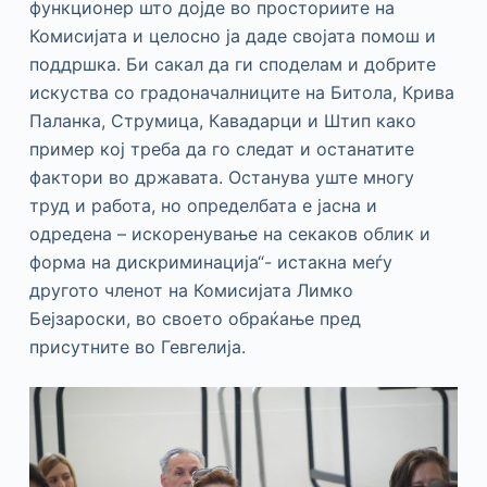
функционер што дојде во просториите на
Комисијата и целосно ја даде својата помош и
поддршка. Би сакал да ги споделам и добрите
искуства со градоначалниците на Битола, Крива
Паланка, Струмица, Кавадарци и Штип како
пример кој треба да го следат и останатите
фактори во државата. Останува уште многу
труд и работа, но определбата е јасна и
одредена – искоренување на секаков облик и
форма на дискриминација“- истакна меѓу
другото членот на Комисијата Лимко
Бејзароски, во своето обраќање пред
присутните во Гевгелија.