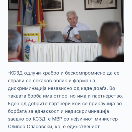
-КСЗД одлучи храбро и бескомпромисно да се
справи со секаков облик и форма на
дискриминација независно од каде доаѓа. Во
таквата борба има отпор, но има и партнерство.
Еден од добрите партнери кои се приклучија во
борбата за еднаквост и недискриминација
заедно со КСЗД, е МВР со нејзиниот министер
Оливер Спасовски, кој е единствениот