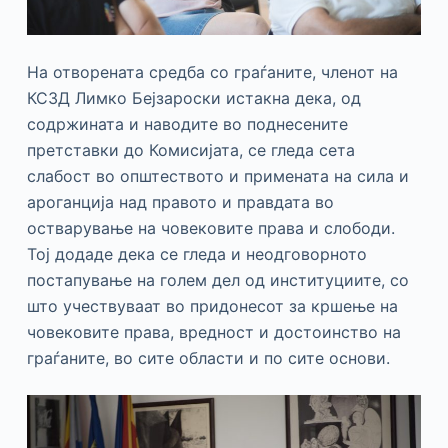
На отворената средба со граѓаните, членот на
КСЗД Лимко Бејзароски истакна дека, од
содржината и наводите во поднесените
претставки до Комисијата, се гледа сета
слабост во општеството и примената на сила и
ароганција над правото и правдата во
остварување на човековите права и слободи.
Тој додаде дека се гледа и неодговорното
постапување на голем дел од институциите, со
што учествуваат во придонесот за кршење на
човековите права, вредност и достоинство на
граѓаните, во сите области и по сите основи.