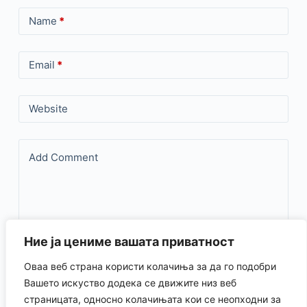
Name
*
Email
*
Website
Add Comment
Ние ја цениме вашата приватност
Оваа веб страна користи колачиња за да го подобри
Save my name, email, and website in this browser for the
Вашето искуство додека се движите низ веб
страницата, односно колачињата кои се неопходни за
next time I comment.