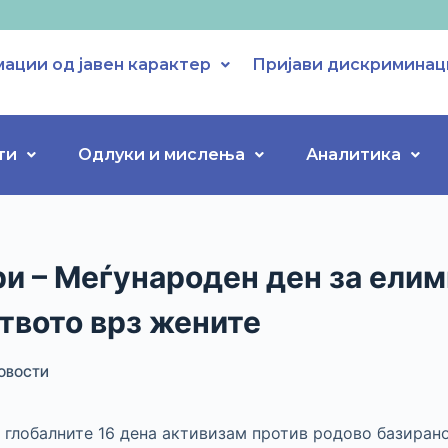
ации од јавен карактер
Пријави дискриминац
ти
Одлуки и мислења
Аналитика
и – Меѓународен ден за елим
твото врз жените
ОВОСТИ
 глобалните 16 дена активизам против родово базирано