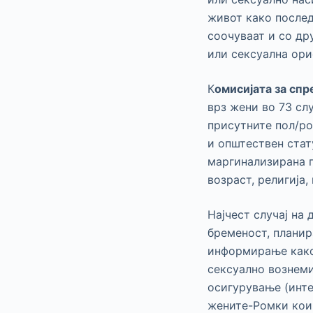
живот како послед
соочуваат и со др
или сексуална ори
К
омисијата за сп
врз жени во 73 сл
присутните пол/ро
и општествен стат
маргинализирана г
возраст, религија,
Најчест случај на
бременост, планир
информирање како
сексуално вознеми
осигурување (инте
жените-Ромки кои 