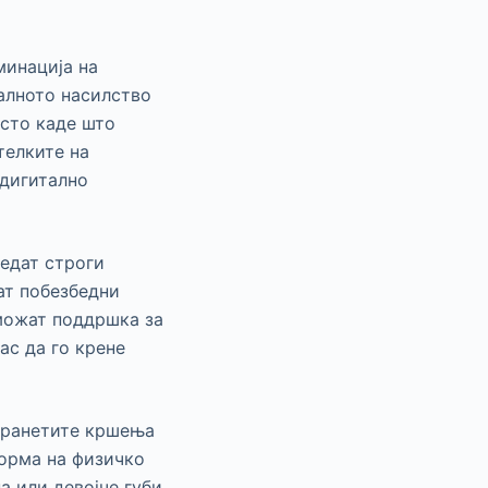
минација на
талното насилство
есто каде што
телките на
 дигитално
бедат строги
ат побезбедни
зможат поддршка за
ас да го крене
странетите кршења
форма на физичко
а или девојче губи