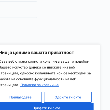
Ние ја цениме вашата приватност
Оваа веб страна користи колачиња за да го подобри
Вашето искуство додека се движите низ веб
страницата, односно колачињата кои се неопходни за
работа на основните функционалности на веб
страницата.
Политика за колачиња
Прилагодете
Одбијте ги сите
Прифати ги сите