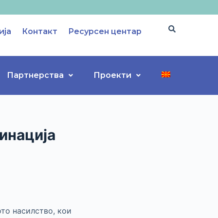
ија
Контакт
Ресурсен центар
Партнерства
Проекти
инација
то насилство, кои