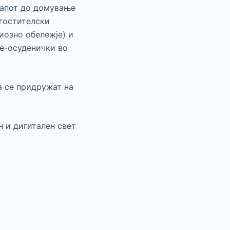
тапот до домување
угостителски
иозно обележје) и
те-осуденички во
а се придружат на
н и дигитален свет