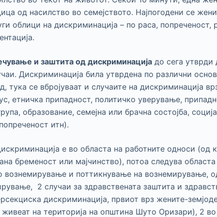
ица од насилство во семејството. Најпогодени се жени
уги облици на дискриминација – по раса, попреченост,
ентација.
речување и заштита од дискриминација
до сега утврди
учаи. Дискриминација била утврдена по различни основ
д, тука се вбројуваат и случаите на дискриминација вр
ус, етничка припадност, политичко уверување, припадн
рупа, образование, семејна или брачна состојба, соција
 попреченост итн).
 дискриминација е во областа на работните односи (од 
ана бременост или мајчинство), потоа следува областа 
 вознемирување и поттикнување на вознемирување, од
рување, 2 случаи за здравствената заштита и здравст
рсекциска дискриминација, првиот врз жените-земјоде
живеат на територија на општина Шуто Оризари), 2 во