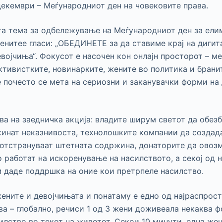
декември – Меѓународниот ден на човековите права.
та тема за одбележување на Меѓународниот ден за ели
енитее гласи: „ОБЕДИНЕТЕ за да ставиме крај на диги
евојчиња“. Фокусот е насочен кон онлајн просторот – м
ктивистките, новинарките, жените во политика и брани
è почесто се мета на сериозни и заканувачки форми на
а на заедничка акција: владите ширум светот да обез
екинат неказнивоста, технолошките компании да создад
 отстрануваат штетната содржина, донаторите да ово
 работат на искоренување на насилството, а секој од н
им даде поддршка на оние кои претрпеле насилство.
ените и девојчињата и понатаму е едно од најраспро
ва – глобално, речиси 1 од 3 жени доживеала некаква 
илство во текот на животот. Секои 10 минути, една жен