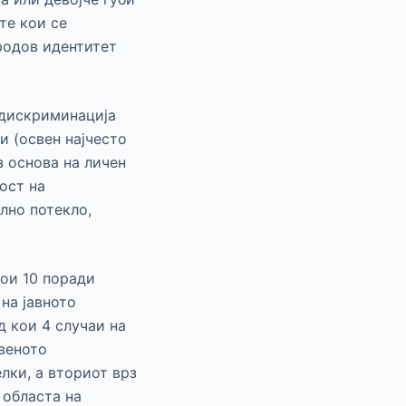
те кои се
 родов идентитет
 дискриминација
и (освен најчесто
з основа на личен
ост на
лно потекло,
кои 10 поради
на јавното
 кои 4 случаи на
веното
лки, а вториот врз
 областа на