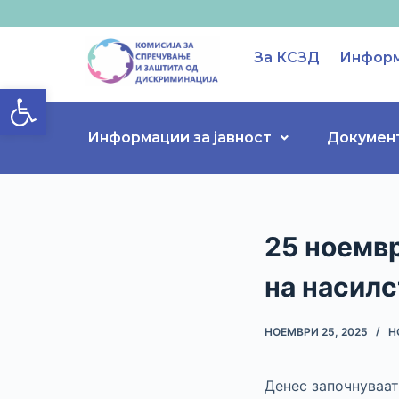
S
k
За КСЗД
Информ
i
Open toolbar
p
t
o
Информации за јавност
Докумен
c
o
n
t
25 ноемвр
e
n
на насилс
t
НОЕМВРИ 25, 2025
Н
Денес започнуваат