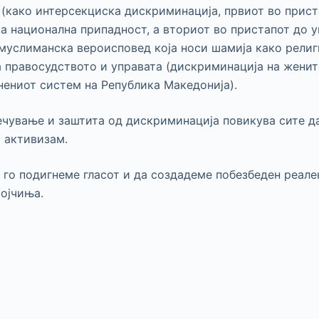
 (како интерсекциска дискриминација, првиот во прис
а национална припадност, а вториот во пристапот до 
 муслиманска вероисповед која носи шамија како религ
а правосудството и управата (дискриминација на жени
нениот систем на Република Македонија).
ечување и заштита од дискриминација повикува сите д
а активизам.
го подигнеме гласот и да создадеме побезбеден реале
војчиња.