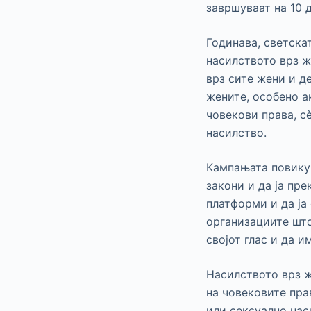
завршуваат на 10 
Годинава, светска
насилството врз ж
врз сите жени и д
жените, особено а
човекови права, с
насилство.
Кампањата повикув
закони и да ја пр
платформи и да ја
организациите што
својот глас и да 
Насилството врз ж
на човековите пра
или сексуално нас