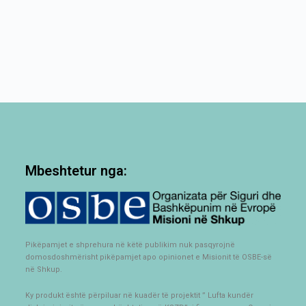
Mbeshtetur nga:
Pikëpamjet e shprehura në këtë publikim nuk pasqyrojnë
domosdoshmërisht pikëpamjet apo opinionet e Misionit të OSBE-së
në Shkup.
Ky produkt është përpiluar në kuadër të projektit ” Lufta kundër