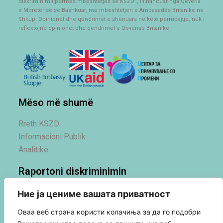
diskriminimit përmes mbështetjes së KSZD”, i financuar nga Qeveria
e Mbretërisë së Bashkuar, me mbështetjen e Ambasadës Britanike në
Shkup. Opinionet dhe qëndrimet e shënuara në këtë përmbajtje, nuk i
reflektojnë opinionet dhe qëndrimet e Qeverisë Britanike.
Mëso më shumë
Rreth KSZD
Informacioni Publik
Analitikë
Raportoni diskriminimin
Procedurat e raportimit
Ние ја цениме вашата приватност
Оваа веб страна користи колачиња за да го подобри
Na kontaktoni