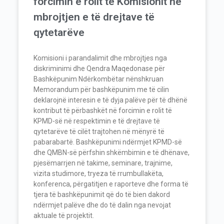
forcimin e rolit të Komisionit në
mbrojtjen e të drejtave të
qytetarëve
Komisioni i parandalimit dhe mbrojtjes nga
diskriminimi dhe Qendra Maqedonase për
Bashkëpunim Ndërkombëtar nënshkruan
Memorandum për bashkëpunim me të cilin
deklarojnë interesin e të dyja palëve për të dhënë
kontribut të përbashkët në forcimin e rolit të
KPMD-së në respektimin e të drejtave të
qytetarëve të cilët trajtohen në mënyrë të
pabarabartë. Bashkëpunimi ndërmjet KPMD-së
dhe QMBN-së përfshin shkëmbimin e të dhënave,
pjesëmarrjen në takime, seminare, trajnime,
vizita studimore, tryeza të rrumbullakëta,
konferenca, përgatitjen e raporteve dhe forma të
tjera të bashkëpunimit që do të bien dakord
ndërmjet palëve dhe do të dalin nga nevojat
aktuale të projektit.