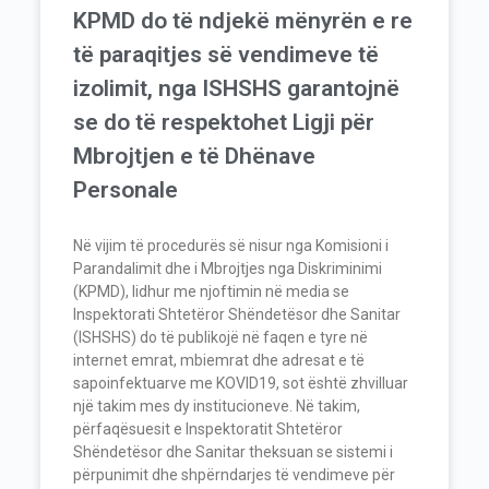
KPMD do të ndjekë mënyrën e re
të paraqitjes së vendimeve të
izolimit, nga ISHSHS garantojnë
se do të respektohet Ligji për
Mbrojtjen e të Dhënave
Personale
Në vijim të procedurës së nisur nga Komisioni i
Parandalimit dhe i Mbrojtjes nga Diskriminimi
(KPMD), lidhur me njoftimin në media se
Inspektorati Shtetëror Shëndetësor dhe Sanitar
(ISHSHS) do të publikojë në faqen e tyre në
internet emrat, mbiemrat dhe adresat e të
sapoinfektuarve me KOVID19, sot është zhvilluar
një takim mes dy institucioneve. Në takim,
përfaqësuesit e Inspektoratit Shtetëror
Shëndetësor dhe Sanitar theksuan se sistemi i
përpunimit dhe shpërndarjes të vendimeve për