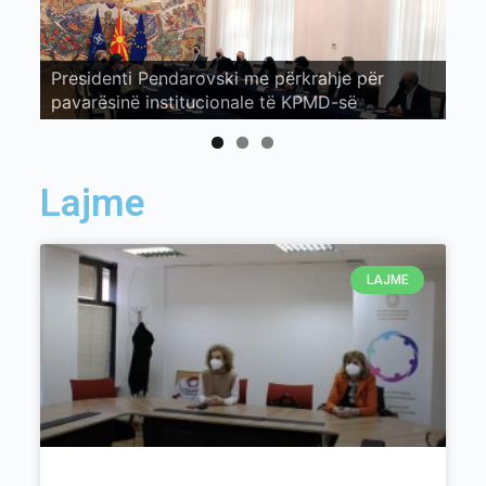
Presidenti Pendarovski me përkrahje për
pavarësinë institucionale të KPMD-së
Lajme
LAJME