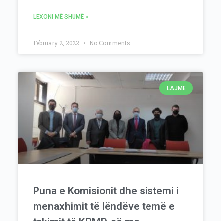
LEXONI MË SHUMË »
February 2, 2022
No Comments
LAJME
Puna e Komisionit dhe sistemi i
menaxhimit të lëndëve temë e