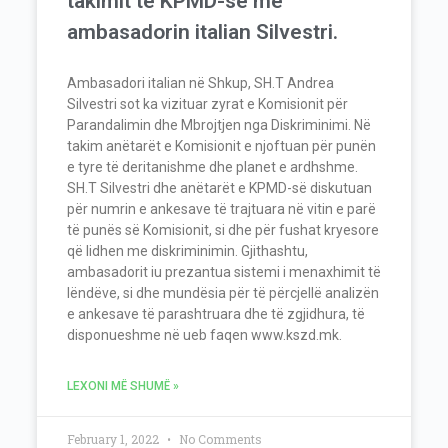
takimit të KPMD-së me
ambasadorin italian Silvestri.
Ambasadori italian në Shkup, SH.T Andrea
Silvestri sot ka vizituar zyrat e Komisionit për
Parandalimin dhe Mbrojtjen nga Diskriminimi. Në
takim anëtarët e Komisionit e njoftuan për punën
e tyre të deritanishme dhe planet e ardhshme.
SH.T Silvestri dhe anëtarët e KPMD-së diskutuan
për numrin e ankesave të trajtuara në vitin e parë
të punës së Komisionit, si dhe për fushat kryesore
që lidhen me diskriminimin. Gjithashtu,
ambasadorit iu prezantua sistemi i menaxhimit të
lëndëve, si dhe mundësia për të përcjellë analizën
e ankesave të parashtruara dhe të zgjidhura, të
disponueshme në ueb faqen www.kszd.mk.
LEXONI MË SHUMË »
February 1, 2022
No Comments