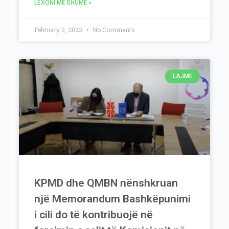
LEXONI MË SHUMË »
February 3, 2022
No Comments
LAJME
KPMD dhe QMBN nënshkruan
një Memorandum Bashkëpunimi
i cili do të kontribuojë në