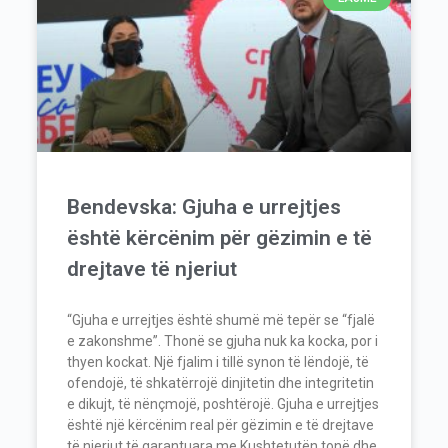
Bendevska: Gjuha e urrejtjes
është kërcënim për gëzimin e të
drejtave të njeriut
“Gjuha e urrejtjes është shumë më tepër se “fjalë
e zakonshme”. Thonë se gjuha nuk ka kocka, por i
thyen kockat. Një fjalim i tillë synon të lëndojë, të
ofendojë, të shkatërrojë dinjitetin dhe integritetin
e dikujt, të nënçmojë, poshtërojë. Gjuha e urrejtjes
është një kërcënim real për gëzimin e të drejtave
të njeriut të garantuara me Kushtetutën tonë dhe