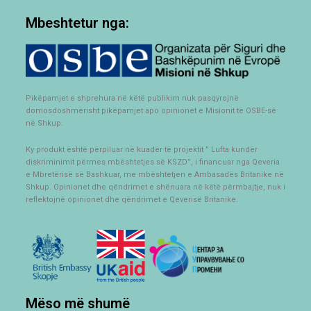
Mbeshtetur nga:
Pikëpamjet e shprehura në këtë publikim nuk pasqyrojnë
domosdoshmërisht pikëpamjet apo opinionet e Misionit të OSBE-së
në Shkup.
Ky produkt është përpiluar në kuadër të projektit ” Lufta kundër
diskriminimit përmes mbështetjes së KSZD”, i financuar nga Qeveria
e Mbretërisë së Bashkuar, me mbështetjen e Ambasadës Britanike në
Shkup. Opinionet dhe qëndrimet e shënuara në këtë përmbajtje, nuk i
reflektojnë opinionet dhe qëndrimet e Qeverisë Britanike.
Mëso më shumë