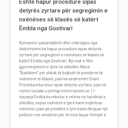
Është hapur procedurë sipas
detyrës zyrtare për segregimin e
nxënëses së klasës së katërt
Ëmbla nga Gostivari
Komisioni i parandalimit dhe i mbrojtjes nga
diskriminimi ka hapur procedurë sipas detyrës
zyrtare për segregimin e nxënëses së klasës së
katërt Ëmbla nga Gostivari. Ajo nuk e filloi
gjysmëvjetorin e dytë në shkollën fillore
“Bashkimi” për shkak të bojkotit të prindërve të
nxënësve të klasës, pasi ka sindromën Down.
Procedura ka nisur sipas detyrës zyrtare, pasi në
rrjetet sociale u përhap informacioni se 11-
vjeçarja Ëmbla ka mbetur e vetme në tavolinat e
shkollës, sepse nxënësit e tjerë kanë bojkotuar
mësimin, pasi që prindërit e tyre kanë dërguar një
peticion me vendimin për të mos lejuar fëmijët e