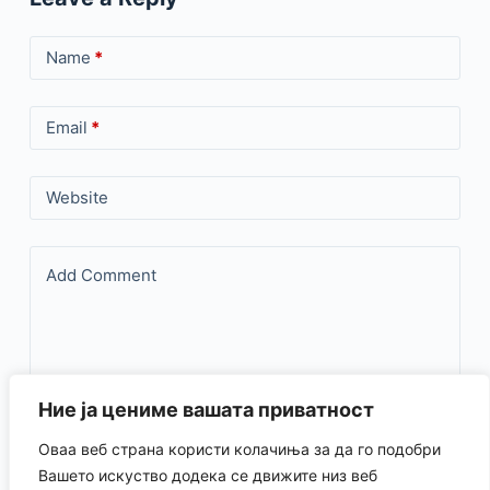
Name
*
Email
*
Website
Add Comment
Ние ја цениме вашата приватност
Оваа веб страна користи колачиња за да го подобри
Save my name, email, and website in this browser for the
Вашето искуство додека се движите низ веб