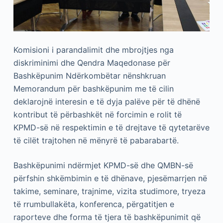
Komisioni i parandalimit dhe mbrojtjes nga
diskriminimi dhe Qendra Maqedonase për
Bashkëpunim Ndërkombëtar nënshkruan
Memorandum për bashkëpunim me të cilin
deklarojnë interesin e të dyja palëve për të dhënë
kontribut të përbashkët në forcimin e rolit të
KPMD-së në respektimin e të drejtave të qytetarëve
të cilët trajtohen në mënyrë të pabarabartë.
Bashkëpunimi ndërmjet KPMD-së dhe QMBN-së
përfshin shkëmbimin e të dhënave, pjesëmarrjen në
takime, seminare, trajnime, vizita studimore, tryeza
të rrumbullakëta, konferenca, përgatitjen e
raporteve dhe forma të tjera të bashkëpunimit që