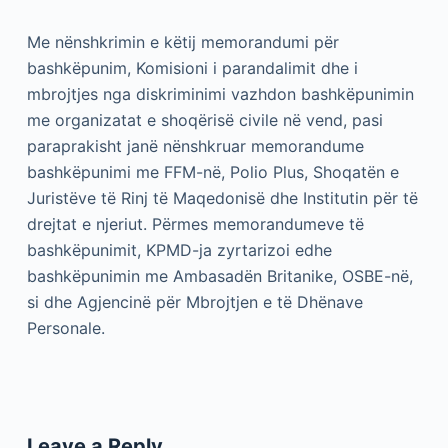
Me nënshkrimin e këtij memorandumi për
bashkëpunim, Komisioni i parandalimit dhe i
mbrojtjes nga diskriminimi vazhdon bashkëpunimin
me organizatat e shoqërisë civile në vend, pasi
paraprakisht janë nënshkruar memorandume
bashkëpunimi me FFM-në, Polio Plus, Shoqatën e
Juristëve të Rinj të Maqedonisë dhe Institutin për të
drejtat e njeriut. Përmes memorandumeve të
bashkëpunimit, KPMD-ja zyrtarizoi edhe
bashkëpunimin me Ambasadën Britanike, OSBE-në,
si dhe Agjencinë për Mbrojtjen e të Dhënave
Personale.
Leave a Reply