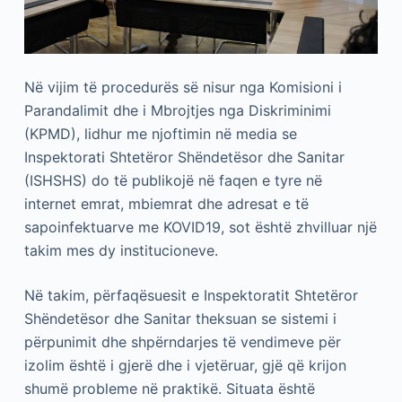
Në vijim të procedurës së nisur nga Komisioni i
Parandalimit dhe i Mbrojtjes nga Diskriminimi
(KPMD), lidhur me njoftimin në media se
Inspektorati Shtetëror Shëndetësor dhe Sanitar
(ISHSHS) do të publikojë në faqen e tyre në
internet emrat, mbiemrat dhe adresat e të
sapoinfektuarve me KOVID19, sot është zhvilluar një
takim mes dy institucioneve.
Në takim, përfaqësuesit e Inspektoratit Shtetëror
Shëndetësor dhe Sanitar theksuan se sistemi i
përpunimit dhe shpërndarjes të vendimeve për
izolim është i gjerë dhe i vjetëruar, gjë që krijon
shumë probleme në praktikë. Situata është