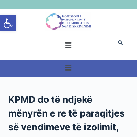
S
Open toolbar
k
i
p
t
o
c
o
n
t
e
n
KPMD do të ndjekë
t
mënyrën e re të paraqitjes
së vendimeve të izolimit,