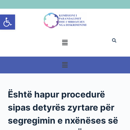
S
Open toolbar
k
i
p
t
o
c
o
n
t
e
n
Është hapur procedurë
t
sipas detyrës zyrtare për
segregimin e nxënëses së