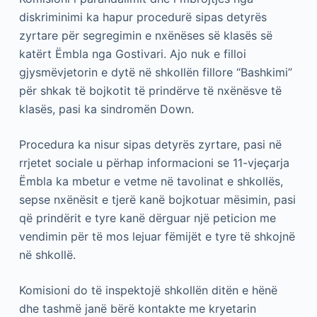
diskriminimi ka hapur procedurë sipas detyrës
zyrtare për segregimin e nxënëses së klasës së
katërt Ëmbla nga Gostivari. Ajo nuk e filloi
gjysmëvjetorin e dytë në shkollën fillore “Bashkimi”
për shkak të bojkotit të prindërve të nxënësve të
klasës, pasi ka sindromën Down.
Procedura ka nisur sipas detyrës zyrtare, pasi në
rrjetet sociale u përhap informacioni se 11-vjeçarja
Ëmbla ka mbetur e vetme në tavolinat e shkollës,
sepse nxënësit e tjerë kanë bojkotuar mësimin, pasi
që prindërit e tyre kanë dërguar një peticion me
vendimin për të mos lejuar fëmijët e tyre të shkojnë
në shkollë.
Komisioni do të inspektojë shkollën ditën e hënë
dhe tashmë janë bërë kontakte me kryetarin