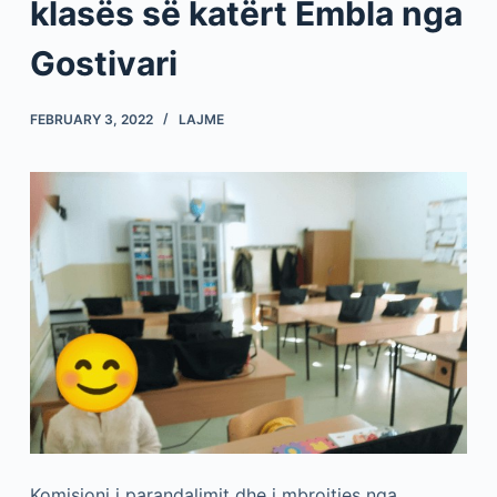
klasës së katërt Ëmbla nga
Gostivari
FEBRUARY 3, 2022
LAJME
Komisioni i parandalimit dhe i mbrojtjes nga