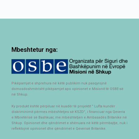
Mbeshtetur nga:
Pikëpamjet e shprehura në këtë publikim nuk pasqyrojnë
domosdoshmërisht pikëpamjet apo opinionet e Misionit të OSBE-së
në Shkup.
Ky produkt është përpiluar në kuadër të projektit ” Lufta kundër
diskriminimit përmes mbështetjes së KSZD”, i financuar nga Qeveria
e Mbretërisë së Bashkuar, me mbështetjen e Ambasadës Britanike në
Shkup. Opinionet dhe qëndrimet e shënuara në këtë përmbajtje, nuk i
reflektojnë opinionet dhe qëndrimet e Qeverisë Britanike.