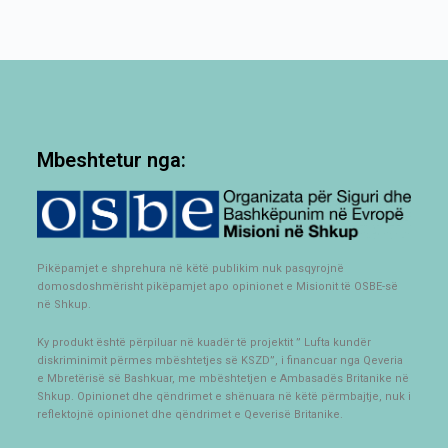
Mbeshtetur nga:
Pikëpamjet e shprehura në këtë publikim nuk pasqyrojnë
domosdoshmërisht pikëpamjet apo opinionet e Misionit të OSBE-së
në Shkup.
Ky produkt është përpiluar në kuadër të projektit ” Lufta kundër
diskriminimit përmes mbështetjes së KSZD”, i financuar nga Qeveria
e Mbretërisë së Bashkuar, me mbështetjen e Ambasadës Britanike në
Shkup. Opinionet dhe qëndrimet e shënuara në këtë përmbajtje, nuk i
reflektojnë opinionet dhe qëndrimet e Qeverisë Britanike.