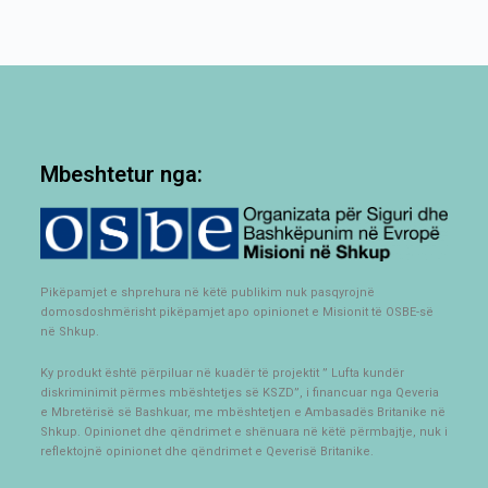
Mbeshtetur nga:
Pikëpamjet e shprehura në këtë publikim nuk pasqyrojnë
domosdoshmërisht pikëpamjet apo opinionet e Misionit të OSBE-së
në Shkup.
Ky produkt është përpiluar në kuadër të projektit ” Lufta kundër
diskriminimit përmes mbështetjes së KSZD”, i financuar nga Qeveria
e Mbretërisë së Bashkuar, me mbështetjen e Ambasadës Britanike në
Shkup. Opinionet dhe qëndrimet e shënuara në këtë përmbajtje, nuk i
reflektojnë opinionet dhe qëndrimet e Qeverisë Britanike.