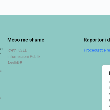
Mëso më shumë
Raportoni d
Rreth KSZD
Procedurat e ra
Informacioni Publik
Analitikë
në
e
i