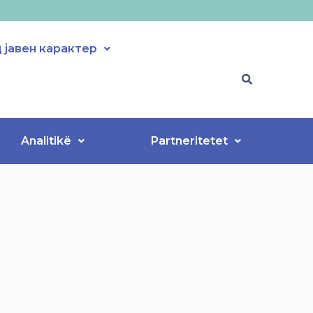
јавен карактер
Analitikë
Partneritetet