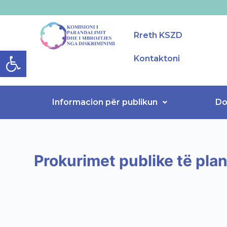
S
k
Rreth KSZD
i
Open toolbar
p
Kontaktoni
t
o
c
Informacion për publikun
Do
o
n
t
e
n
Prokurimet publike të plan
t