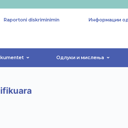
Raportoni diskriminimin
Информации од 
kumentet
Одлуки и мислења
ifikuara