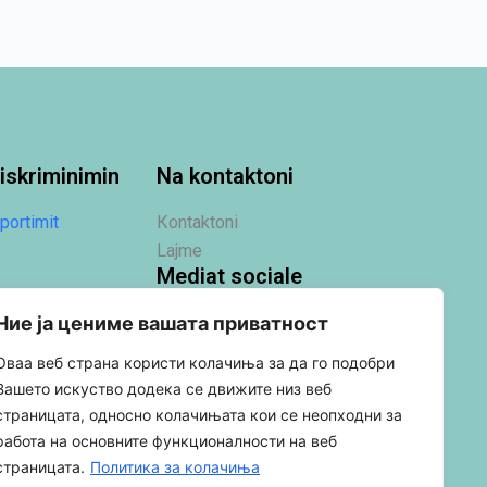
iskriminimin
Na kontaktoni
portimit
Кontaktoni
Lajme
Mediat sociale
Ние ја цениме вашата приватност
Оваа веб страна користи колачиња за да го подобри
Вашето искуство додека се движите низ веб
страницата, односно колачињата кои се неопходни за
работа на основните функционалности на веб
страницата.
Политика за колачиња