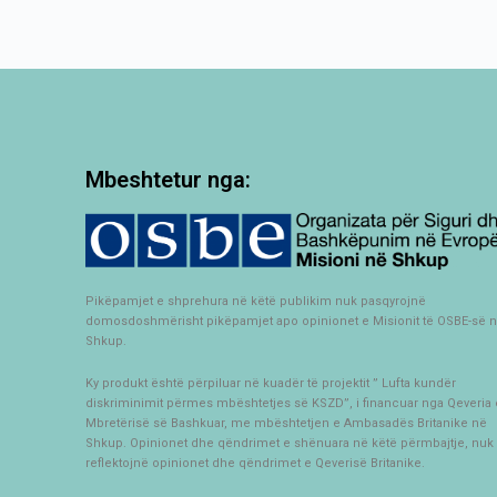
Mbeshtetur nga:
Pikëpamjet e shprehura në këtë publikim nuk pasqyrojnë
domosdoshmërisht pikëpamjet apo opinionet e Misionit të OSBE-së 
Shkup.
Ky produkt është përpiluar në kuadër të projektit ” Lufta kundër
diskriminimit përmes mbështetjes së KSZD”, i financuar nga Qeveria 
Mbretërisë së Bashkuar, me mbështetjen e Ambasadës Britanike në
Shkup. Opinionet dhe qëndrimet e shënuara në këtë përmbajtje, nuk 
reflektojnë opinionet dhe qëndrimet e Qeverisë Britanike.