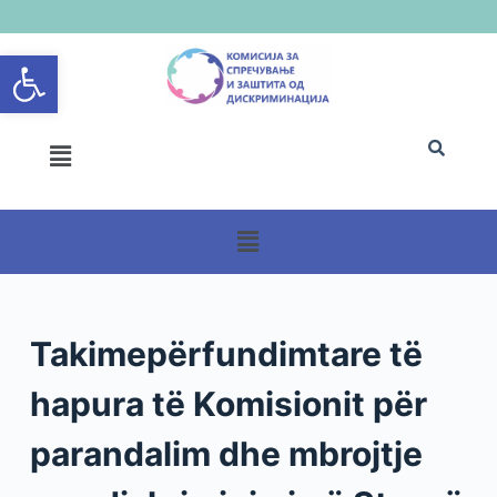
S
Open toolbar
k
i
p
t
o
c
o
n
t
e
n
Takimepërfundimtare të
t
hapura të Komisionit për
parandalim dhe mbrojtje