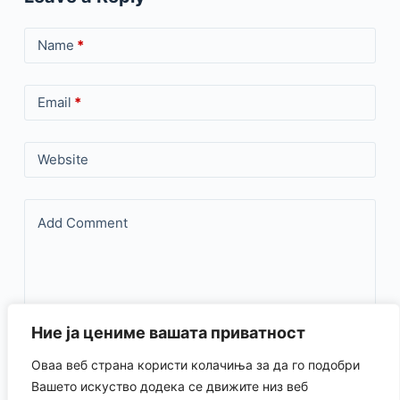
Name
*
Email
*
Website
Add Comment
Ние ја цениме вашата приватност
Оваа веб страна користи колачиња за да го подобри
Save my name, email, and website in this browser for the
Вашето искуство додека се движите низ веб