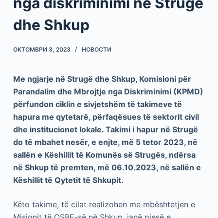
nga diskriminimi në Strugë
dhe Shkup
ОКТОМВРИ 3, 2023
НОВОСТИ
Me ngjarje në Strugë dhe Shkup, Komisioni për
Parandalim dhe Mbrojtje nga Diskriminimi (
KPMD
)
përfundon ciklin e sivjetshëm të takimeve të
hapura me qytetarë, përfaqësues të sektorit civil
dhe institucione
t
lokale
.
Takimi i hapur
në Strugë
do të mbahet nesër, e enjte, më 5 tetor 2023, në
sallën e Këshillit të Komunës së Strugës, ndërsa
në Shkup të premten, më 06.10.2023, në sallën e
Këshillit të Qytetit të Shkupit.
Këto takime, të cilat realizohen me mbështetjen e
Misionit të OSBE-së në Shkup, janë pjesë e