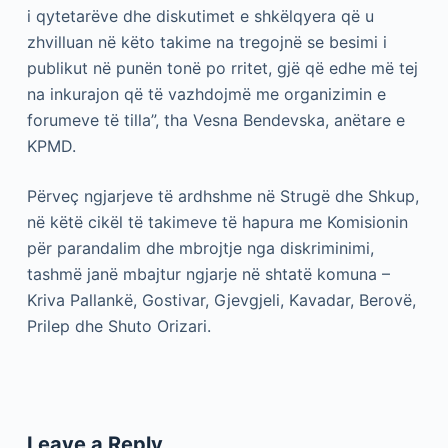
i qytetarëve dhe diskutimet e shkëlqyera që u
zhvilluan në këto takime na tregojnë se besimi i
publikut në punën tonë po rritet, gjë që edhe më tej
na inkurajon që të vazhdojmë me organizimin e
forumeve të tilla”, tha Vesna Bendevska, anëtare e
KPMD.
Përveç ngjarjeve të ardhshme në Strugë dhe Shkup,
në këtë cikël të takimeve të hapura me Komisionin
për parandalim dhe mbrojtje nga diskriminimi,
tashmë janë mbajtur ngjarje në shtatë komuna –
Kriva Pallankë, Gostivar, Gjevgjeli, Kavadar, Berovë,
Prilep dhe Shuto Orizari.
Leave a Reply