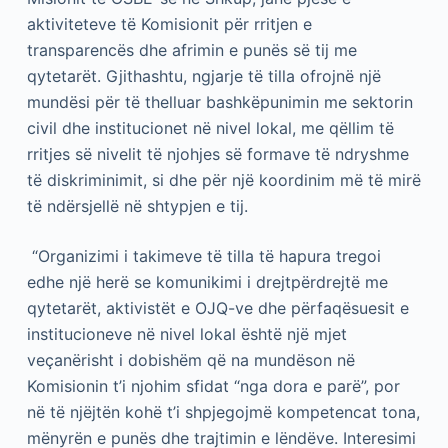
aktiviteteve të Komisionit për rritjen e
transparencës dhe afrimin e punës së tij me
qytetarët. Gjithashtu, ngjarje të tilla ofrojnë një
mundësi për të thelluar bashkëpunimin me sektorin
civil dhe institucionet në nivel lokal, me qëllim të
rritjes së nivelit të njohjes së formave të ndryshme
të diskriminimit, si dhe për një koordinim më të mirë
të ndërsjellë në shtypjen e tij.
“Organizimi i takimeve të tilla të hapura tregoi
edhe një herë se komunikimi i drejtpërdrejtë me
qytetarët, aktivistët e OJQ-ve dhe përfaqësuesit e
institucioneve në nivel lokal është një mjet
veçanërisht i dobishëm që na mundëson në
Komisionin t’i njohim sfidat “nga dora e parë”, por
në të njëjtën kohë t’i shpjegojmë kompetencat tona,
mënyrën e punës dhe trajtimin e lëndëve. Interesimi