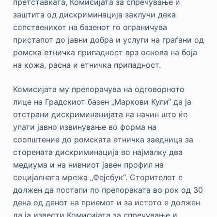
претставката, Комисијата за спречување и
заштита од дискриминација заклучи дека
сопственикот на базенот го ограничува
пристапот до јавни добра и услуги на граѓани од
ромска етничка припадност врз основа на боја
на кожа, расна и етничка припадност.
Комисијата му препорачува на одговорното
лице на Градскиот базен „Маркови Кули“ да ја
отстрани дискриминацијата на начин што ќе
упати јавно извинување во форма на
соопштение до ромската етничка заедница за
сторената дискриминација во најмалку два
медиума и на нивниот јавен профил на
социјалната мрежа „Фејсбук“. Сторителот е
должен да постапи по препораката во рок од 30
дена од денот на приемот и за истото е должен
да ја извести Комисијата за спречување и