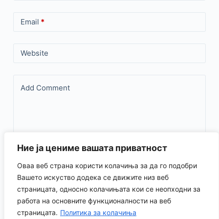
Email
*
Website
Add Comment
Ние ја цениме вашата приватност
Оваа веб страна користи колачиња за да го подобри
Save my name, email, and website in this browser for the
Вашето искуство додека се движите низ веб
страницата, односно колачињата кои се неопходни за
next time I comment.
работа на основните функционалности на веб
страницата.
Политика за колачиња
Испрати коментар