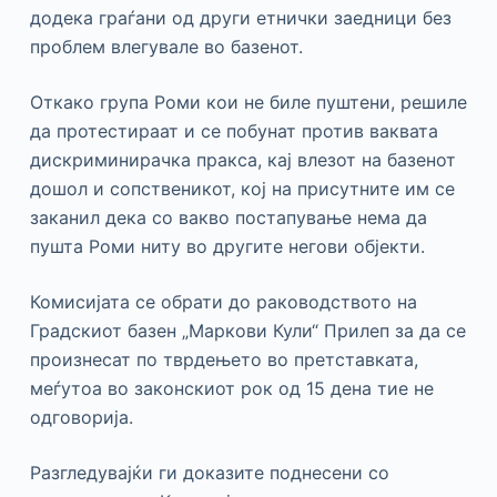
додека граѓани од други етнички заедници без
проблем влегувале во базенот.
Откако група Роми кои не биле пуштени, решиле
да протестираат и се побунат против ваквата
дискриминирачка пракса, кај влезот на базенот
дошол и сопственикот, кој на присутните им се
заканил дека со вакво постапување нема да
пушта Роми ниту во другите негови објекти.
Комисијата се обрати до раководството на
Градскиот базен „Маркови Кули“ Прилеп за да се
произнесат по тврдењето во претставката,
меѓутоа во законскиот рок од 15 дена тие не
одговорија.
Разгледувајќи ги доказите поднесени со