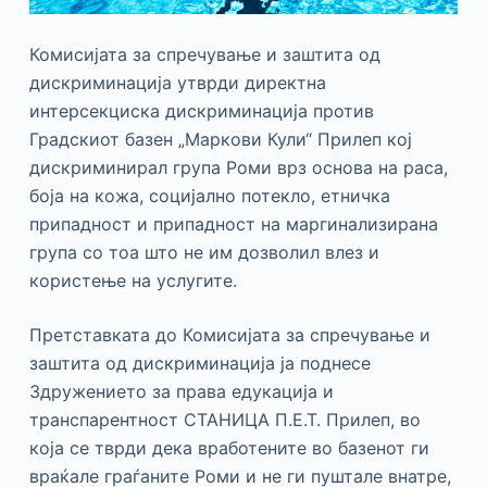
Комисијата за спречување и заштита од
дискриминација утврди директна
интерсекциска дискриминација против
Градскиот базен „Маркови Кули“ Прилеп кој
дискриминирал група Роми врз основа на раса,
боја на кожа, социјално потекло, етничка
припадност и припадност на маргинализирана
група со тоа што не им дозволил влез и
користење на услугите.
Претставката до Комисијата за спречување и
заштита од дискриминација ја поднесе
Здружението за права едукација и
транспарентност СТАНИЦА П.Е.Т. Прилеп, во
која се тврди дека вработените во базенот ги
враќале граѓаните Роми и не ги пуштале внатре,