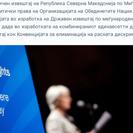
чен извештај на Република Северна Македонија по Ме
литички права на Организацијата на Обединетите Нации
јата во изработка на Државен извештај по меѓународен
 даде во изработката на комбинираниот единаесетти 
ај кон Конвенцијата за елиминација на расната дискри