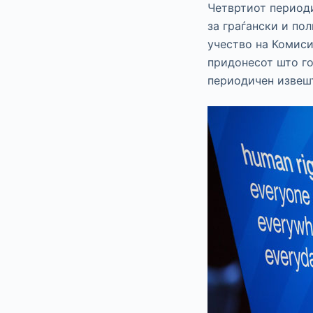
Четвртиот периоди
за граѓански и по
учество на Комиси
придонесот што го
периодичен извешт