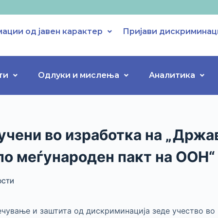
ации од јавен карактер
Пријави дискриминац
ти
Одлуки и мислења
Аналитика
учени во изработка на „Држа
по меѓународен пакт на ООН“
ОСТИ
ечување и заштита од дискриминација зеде учество во 