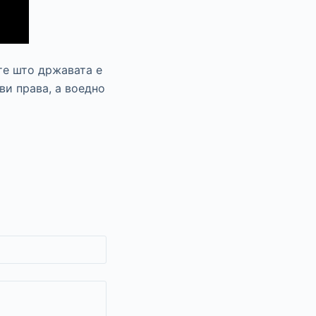
те што државата е
ви права, а воедно