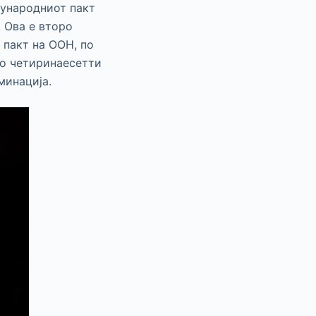
ѓународниот пакт
. Ова е второ
 пакт на ООН, по
до четиринаесетти
минација.