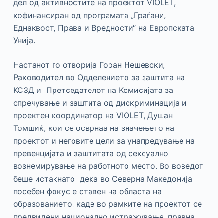
дел од активностите на проектот VIOLET,
кофинансиран од програмата „Граѓани,
Еднаквост, Права и Вредности“ на Европската
Унија.
Настанот го отворија Горан Нешевски,
Раководител во Одделението за заштита на
КСЗД и Претседателот на Комисијата за
спречување и заштита од дискриминација и
проектен координатор на VIOLET, Душан
Томшиќ, кои се осврнаа на значењето на
проектот и неговите цели за унапредување на
превенцијата и заштитата од сексуално
вознемирување на работното место. Во воведот
беше истакнато дека во Северна Македонија
посебен фокус е ставен на областа на
образованието, каде во рамките на проектот се
предвидени национално истражување, правна