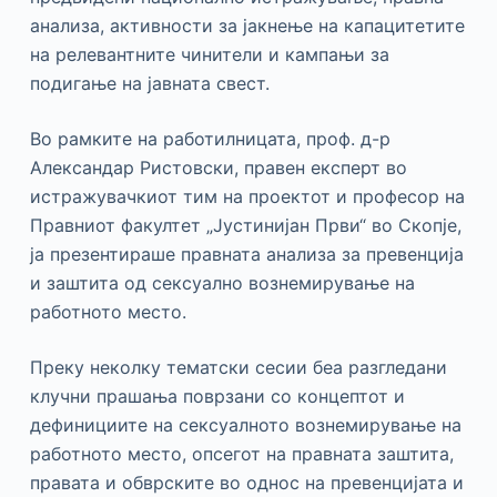
анализа, активности за јакнење на капацитетите
на релевантните чинители и кампањи за
подигање на јавната свест.
Во рамките на работилницата, проф. д-р
Александар Ристовски, правен експерт во
истражувачкиот тим на проектот и професор на
Правниот факултет „Јустинијан Први“ во Скопје,
ја презентираше правната анализа за превенција
и заштита од сексуално вознемирување на
работното место.
Преку неколку тематски сесии беа разгледани
клучни прашања поврзани со концептот и
дефинициите на сексуалното вознемирување на
работното место, опсегот на правната заштита,
правата и обврските во однос на превенцијата и