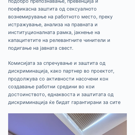
подобро препознавање, превенција и
поефикасна заштита од сексуалното
вознемирување на работното место, преку
истражување, анализа на правната и
институционалната рамка, јакнење на
капацитетите на релевантните чинители и
подигање на јавната свест.
Комисијата за спречување и заштита од
дискриминација, како партнер во проектот,
продолжува со активности насочени кон
создавање работни средини во кои
достоинството, еднаквоста и заштитата од
дискриминација ќе бидат гарантирани за сите