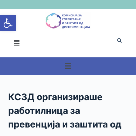
S
Open toolbar
k
i
p
t
o
c
o
n
t
e
n
КСЗД организираше
t
работилница за
превенција и заштита од