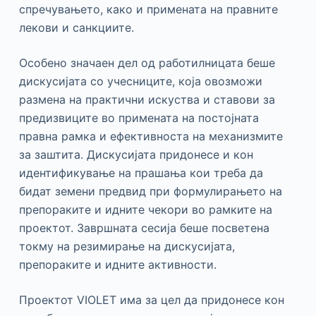
спречувањето, како и примената на правните
лекови и санкциите.
Особено значаен дел од работилницата беше
дискусијата со учесниците, која овозможи
размена на практични искуства и ставови за
предизвиците во примената на постојната
правна рамка и ефективноста на механизмите
за заштита. Дискусијата придонесе и кон
идентификување на прашања кои треба да
бидат земени предвид при формулирањето на
препораките и идните чекори во рамките на
проектот. Завршната сесија беше посветена
токму на резимирање на дискусијата,
препораките и идните активности.
Проектот VIOLET има за цел да придонесе кон