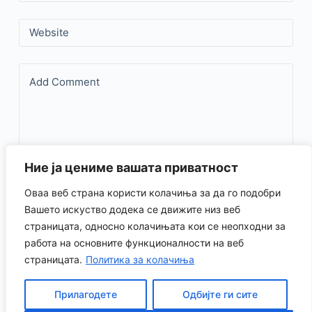
Website
Add Comment
Ние ја цениме вашата приватност
Оваа веб страна користи колачиња за да го подобри
Save my name, email, and website in this browser for the
Вашето искуство додека се движите низ веб
страницата, односно колачињата кои се неопходни за
next time I comment.
работа на основните функционалности на веб
страницата.
Политика за колачиња
Испрати коментар
Прилагодете
Одбијте ги сите