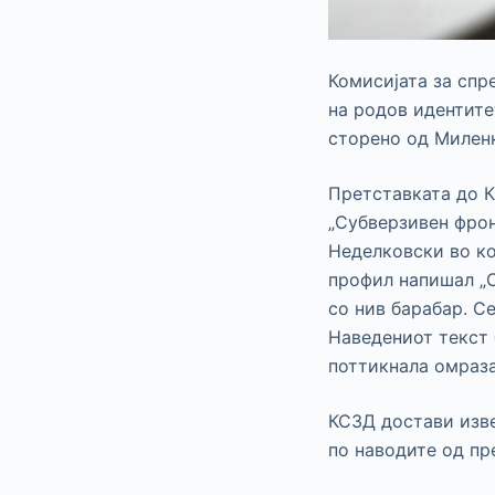
Комисијата за спр
на родов идентите
сторено од Миленк
Претставката до 
„Субверзивен фрон
Неделковски во ко
профил напишал „С
со нив барабар. С
Наведениот текст 
поттикнала омраза
КСЗД достави изв
по наводите од пре