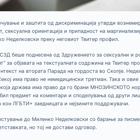
ечување и заштита од дискриминација утврди вознеми
т, сексуална ориентација и припадност на маргинализи
о Неделковски преку неговиот Твитер профил.
КСЗД беше поднесена од Здружението за сексуални и 
т“ за објавата на текстуалната содржина на Твитер пр
нтекст на втората Парада на гордоста во Скопје. Неде
екој има право не немедицински третман. Така и овие 
екоја држава има право да го брани МНОЗИНСКОТО нор
бил предмет на коментари и споделувања од други лиц
 кон ЛГБТИ+ заедницата и нејзините поддржувачи.
естување до Миленко Неделковски со барање за писм
тставката, но тој не достави одговор.