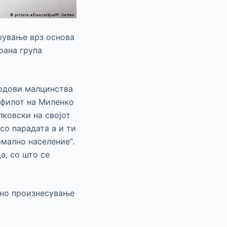
рување врз основа
рана група
родови малцинства
офилот на Миленко
лковски на својот
со парадата а и ти
мално население“.
а, со што се
ено произнесување