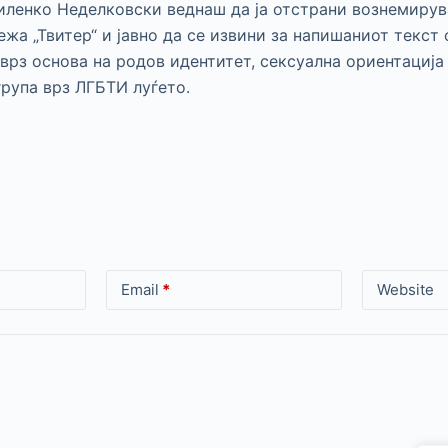
иленко Неделковски веднаш да ја отстрани вознемиру
ежа „Твитер“ и јавно да се извини за напишаниот текст 
рз основа на родов идентитет, сексуална ориентација
рупа врз ЛГБТИ луѓето.
Email
*
Website