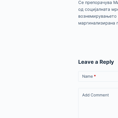
Се препорачува М
од социјалната мр
вознемирувањето в
маргинализирана г
Leave a Reply
Name
*
Add Comment