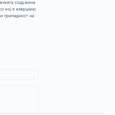
вачката содржина
со кој е извршено
 и припадност на