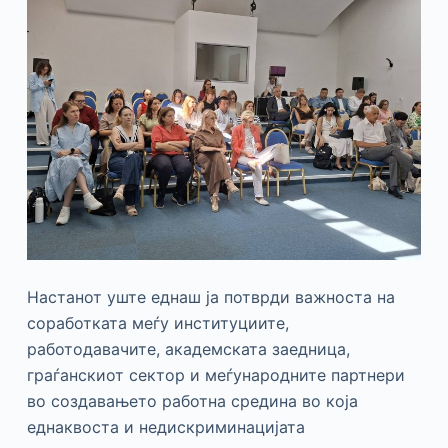
Настанот уште еднаш ја потврди важноста на
соработката меѓу институциите,
работодавачите, академската заедница,
граѓанскиот сектор и меѓународните партнери
во создавањето работна средина во која
еднаквоста и недискриминацијата