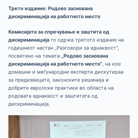
Трето издание: Родово заснована
дискриминација на работното место
Комисијата за спречување и заштита од
дискриминација
го одржа третото издание на
годишниот настан „Разговори за еднаквост“,
посветено на темата
„Родово заснована
дискриминација на работното место“
, на кое
домашни и меѓународни експерти дискутираа
за предизвиците, законските решенија и
добрите европски практики во областа на
родовата еднаквост и заштитата од
дискриминација.