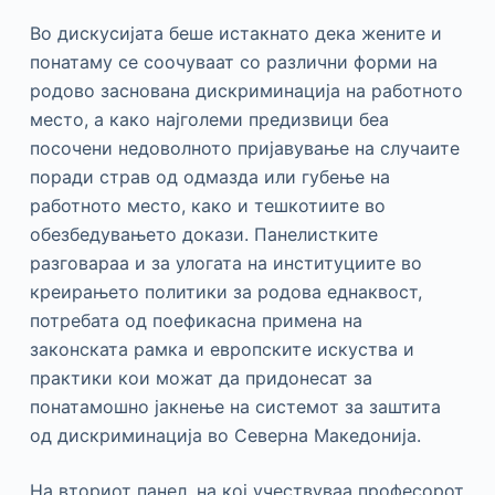
Во дискусијата беше истакнато дека жените и
понатаму се соочуваат со различни форми на
родово заснована дискриминација на работното
место, а како најголеми предизвици беа
посочени недоволното пријавување на случаите
поради страв од одмазда или губење на
работното место, како и тешкотиите во
обезбедувањето докази. Панелистките
разговараа и за улогата на институциите во
креирањето политики за родова еднаквост,
потребата од поефикасна примена на
законската рамка и европските искуства и
практики кои можат да придонесат за
понатамошно јакнење на системот за заштита
од дискриминација во Северна Македонија.
На вториот панел, на кој учествуваа професорот