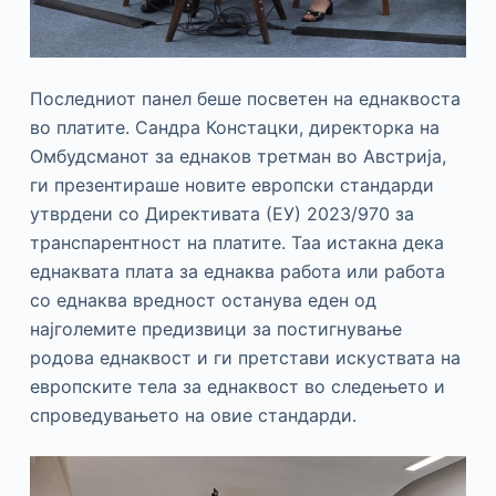
Последниот панел беше посветен на еднаквоста
во платите. Сандра Констацки, директорка на
Омбудсманот за еднаков третман во Австрија,
ги презентираше новите европски стандарди
утврдени со Директивата (ЕУ) 2023/970 за
транспарентност на платите. Таа истакна дека
еднаквата плата за еднаква работа или работа
со еднаква вредност останува еден од
најголемите предизвици за постигнување
родова еднаквост и ги претстави искуствата на
европските тела за еднаквост во следењето и
спроведувањето на овие стандарди.