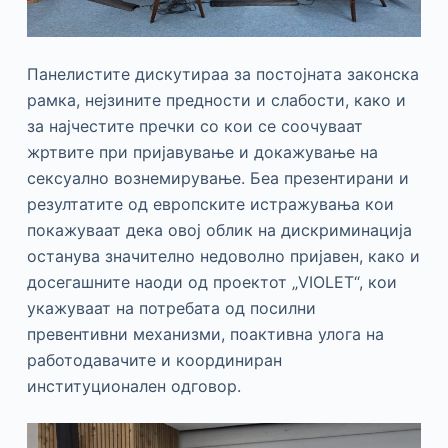
Панелистите дискутираа за постојната законска
рамка, нејзините предности и слабости, како и
за најчестите пречки со кои се соочуваат
жртвите при пријавување и докажување на
сексуално вознемирување. Беа презентирани и
резултатите од европските истражувања кои
покажуваат дека овој облик на дискриминација
останува значително недоволно пријавен, како и
досегашните наоди од проектот „VIOLET“, кои
укажуваат на потребата од посилни
превентивни механизми, поактивна улога на
работодавачите и координиран
институционален одговор.