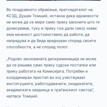
Во поздравното обраќање, претседателот на
КСЗД, Душан Томшиќ, истакна дека еднаквоста
не може да се мери само преку законите што ги
донесуваме, туку и преку тоа дали секој човек
има можност достоинствено да работи, да
напредува и да биде вреднуван според своите
способности, а не според полот.
„Родово заснованата дискриминација не може
да се решава само преку судски постапки или
преку работата на Комисијата. Потребен е
координиран пристап во кој учествуваат
институциите, работодавачите, синдикатите,
академската заедница и граѓанскиот сектор“,
нагласи Томшиќ.