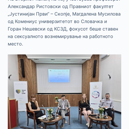
Александар Ристовски од Правниот факултет
„Јустинијан Први“ – Скопје, Магдалена Мусилова
од Комениус универзитетот во Словачка и
Горан Нешевски од КСЗД, фокусот беше ставен
на сексуалното вознемирување на работното
место.