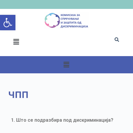
S
Open toolbar
k
i
p
t
o
c
o
n
t
e
n
ЧПП
t
1. Што се подразбира под дискриминација?