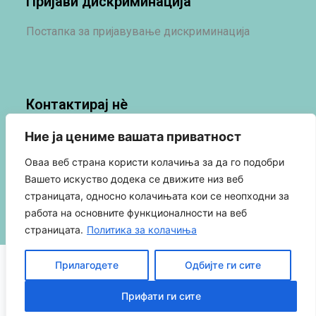
Пријави дискриминација
Постапка за пријавување дискриминација
Контактирај нè
Контакт
Ние ја цениме вашата приватност
Новости
Оваа веб страна користи колачиња за да го подобри
Социјални Мрежи
Вашето искуство додека се движите низ веб
страницата, односно колачињата кои се неопходни за
работа на основните функционалности на веб
страницата.
Политика за колачиња
Политика за приватност
Прилагодете
Одбијте ги сите
Прифати ги сите
Политика за колачиња