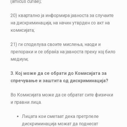
(аmicus curiae);
20) квартално ја информира јавноста за случаите
на дискриминација, на начин утврден со акт на
комисијата;
21) ги споделува своите мислења, наоди и
препораки и се обраќа на јавноста преку кој било
медиум;
3. Кој може да се обрати до Комисијата за
спречување и заштита од дискриминација?
Во Комисијата може да се обратат сите физички
и правни лица.
Лицата кои сметаат дека претрпеле
дискриминација можат да поднесат