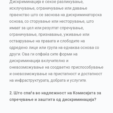
Дискриминација е секое разликување,
исклучување, ограничување или давање
првенство што се заснова на дискриминаторска
основа, со сторување или несторување, што
имаат за цел или резултат спречување,
ограничување, признавање, уживање или
остварување на правата и слободите на
одредено лице или група на еднаква основа со
други. Ова ги опфаќа сите форми на
дискриминација вклучително и
оневозможување на соодветно приспособување
и оневозможување на пристапност и достапност
на инфраструктурата, добрата и услугите.
2. Што спаѓа во надлежност на
Комисијата за
спречување и заштита од дискриминација
?