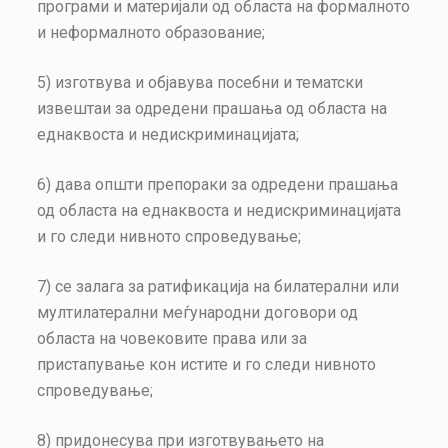
програми и материјали од областа на формалното
и неформалното образование;
5) изготвува и објавува посебни и тематски
извештаи за одредени прашања од областа на
еднаквоста и недискриминацијата;
6) дава општи препораки за одредени прашања
од областа на еднаквоста и недискриминацијата
и го следи нивното спроведување;
7) се залага за ратификација на билатерални или
мултилатерални меѓународни договори од
областа на човековите права или за
пристапување кон истите и го следи нивното
спроведување;
8) придонесува при изготвувањето на