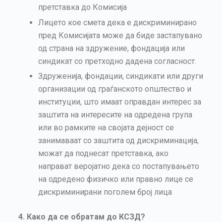
претставка до Комисија
Лицето кое смета дека е дискриминирано
пред Комисијата може да биде застапувано
од страна на здружение, фондација или
синдикат со претходно дадена согласност.
Здруженија, фондации, синдикати или други
организации од граѓанското општество и
институции, што имаат оправдан интерес за
заштита на интересите на одредена група
или во рамките на својата дејност се
занимаваат со заштита од дискриминација,
можат да поднесат претставка, ако
направат веројатно дека со постапувањето
на одредено физичко или правно лице се
дискриминирани поголем број лица
4. Како да се обратам до КСЗД?