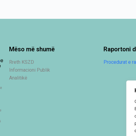
Mëso më shumë
Raportoni d
Rreth KSZD
Procedurat e ra
Informacioni Publik
Analitikë
në
e
i