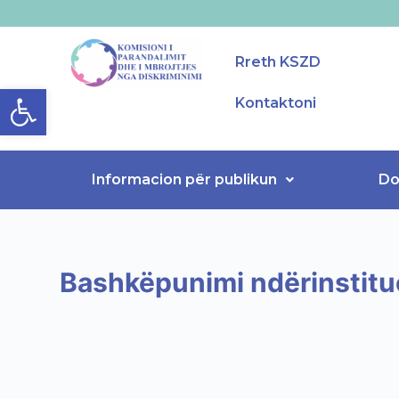
S
k
Rreth KSZD
i
Open toolbar
p
Kontaktoni
t
o
c
Informacion për publikun
Do
o
n
t
e
n
Bashkëpunimi ndërinstitu
t