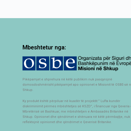
Mbeshtetur nga:
Pikëpamjet e shprehura në këtë publikim nuk pasqyrojnë
domosdoshmërisht pikëpamjet apo opinionet e Misionit të OSBE-së 
Shkup.
Ky produkt është përpiluar në kuadër të projektit ” Lufta kundër
diskriminimit përmes mbështetjes së KSZD”, i financuar nga Qeveria 
Mbretërisë së Bashkuar, me mbështetjen e Ambasadës Britanike në
Shkup. Opinionet dhe qëndrimet e shënuara në këtë përmbajtje, nuk 
reflektojnë opinionet dhe qëndrimet e Qeverisë Britanike.