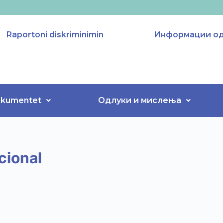
Raportoni diskriminimin
Информации од 
kumentet
Одлуки и мислења
cional