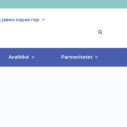
јавен карактер
Analitikë
Partneritetet