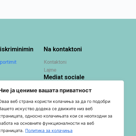
iskriminimin
Na kontaktoni
portimit
Кontaktoni
Lajme
Mediat sociale
Ние ја цениме вашата приватност
Оваа веб страна користи колачиња за да го подобри
Вашето искуство додека се движите низ веб
страницата, односно колачињата кои се неопходни за
работа на основните функционалности на веб
страницата.
Политика за колачиња