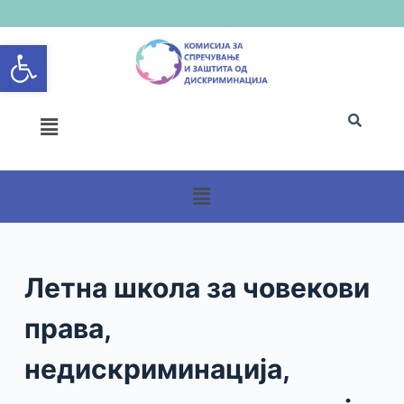
S
Open toolbar
k
i
p
t
o
c
o
n
t
e
n
Летна школа за човекови
t
права,
недискриминација,