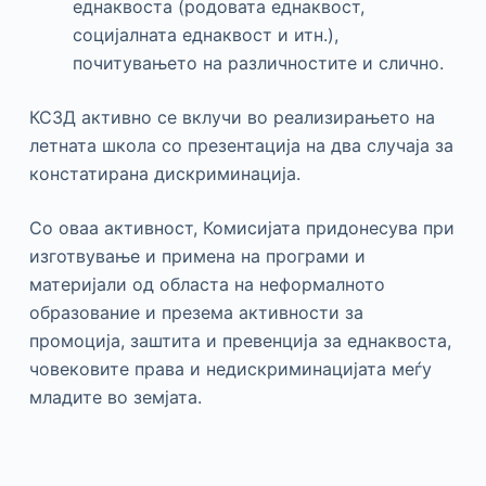
еднаквоста (родовата еднаквост,
социјалната еднаквост и итн.),
почитувањето на различностите и слично.
КСЗД активно се вклучи во реализирањето на
летната школа со презентација на два случаја за
констатирана дискриминација.
Со оваа активност, Комисијата придонесува при
изготвување и примена на програми и
материјали од областа на неформалното
образование и презема активности за
промоција, заштита и превенција за еднаквоста,
човековите права и недискриминацијата меѓу
младите во земјата.