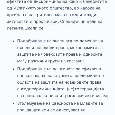
ефектите од дискриминација како и бенефитите
од мултикултурното општество, во насока на
креирање на критична маса на идни млади
активисти и практичари. Специфични цели на
летните школи се:
Подобрување на знаењата во доменот на
основни човекови права, механизмите за
заштита на човековите права и односите
меѓу различни групи на граѓани;
Подобрување на вештините за ефикасно
препознавање на клучните предизвици во
областа на заштита на човековите права,
антидискриминацијата, (не)толеранцијата
на национално ниво и граѓански активизам;
Зголемување на свесноста на младите за
прашањата кои се однесуваат на