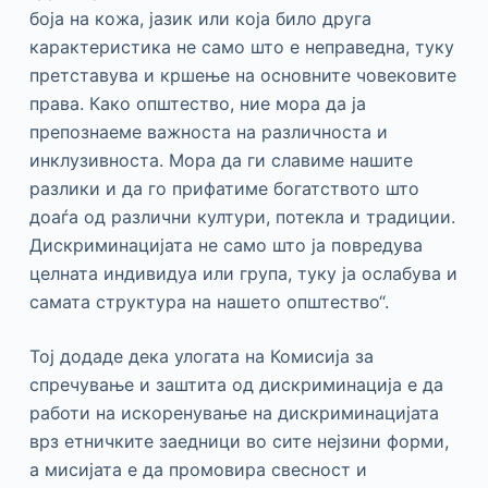
боја на кожа, јазик или која било друга
карактеристика не само што е неправедна, туку
претставува и кршење на основните човековите
права. Како општество, ние мора да ја
препознаеме важноста на различноста и
инклузивноста. Мора да ги славиме нашите
разлики и да го прифатиме богатството што
доаѓа од различни култури, потекла и традиции.
Дискриминацијата не само што ја повредува
целната индивидуа или група, туку ја ослабува и
самата структура на нашето општество“.
Тој додаде дека улогата на Комисија за
спречување и заштита од дискриминација е да
работи на искоренување на дискриминацијата
врз етничките заедници во сите нејзини форми,
а мисијата е да промовира свесност и