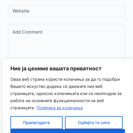
Website
Add Comment
Ние ја цениме вашата приватност
Оваа веб страна користи колачиња за да го подобри
Save my name, email, and website in this browser for the
Вашето искуство додека се движите низ веб
страницата, односно колачињата кои се неопходни за
next time I comment.
работа на основните функционалности на веб
страницата.
Политика за колачиња
Испрати коментар
Прилагодете
Одбијте ги сите