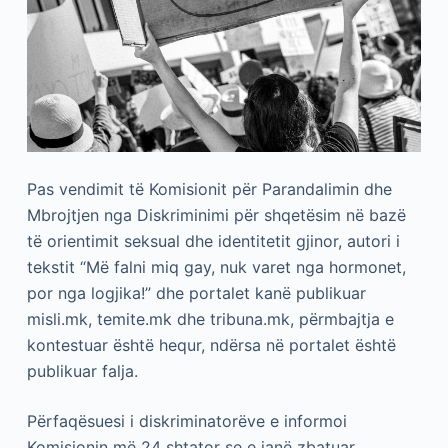
Pas vendimit të Komisionit për Parandalimin dhe
Mbrojtjen nga Diskriminimi për shqetësim në bazë
të orientimit seksual dhe identitetit gjinor, autori i
tekstit “Më falni miq gay, nuk varet nga hormonet,
por nga logjika!” dhe portalet kanë publikuar
misli.mk, temite.mk dhe tribuna.mk, përmbajtja e
kontestuar është hequr, ndërsa në portalet është
publikuar falja.
Përfaqësuesi i diskriminatorëve e informoi
Komisionin më 24 shtator se e janë zbatuar