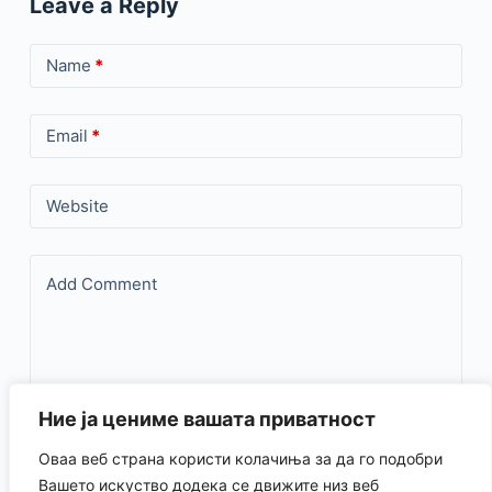
Leave a Reply
Name
*
Email
*
Website
Add Comment
Ние ја цениме вашата приватност
Оваа веб страна користи колачиња за да го подобри
Save my name, email, and website in this browser for the
Вашето искуство додека се движите низ веб