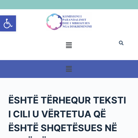
S
Open toolbar
k
i
p
t
o
c
o
n
t
e
n
ËSHTË TËRHEQUR TEKSTI
t
I CILI U VËRTETUA QË
ËSHTË SHQETËSUES NË